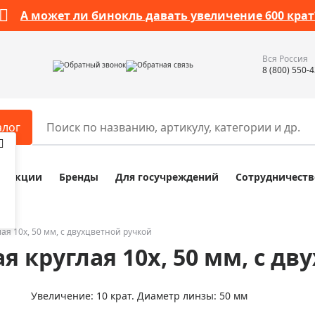
А может ли бинокль давать увеличение 600 крат
Вся Россия
Обратный звонок
Обратная связь
8 (800) 550-
алог
Акции
Бренды
Для госучреждений
Сотрудничеств
ары
Разное
ры для телескопов
Обучающие наборы
ры для микроскопов
Компасы
ая 10х, 50 мм, с двухцветной ручкой
я круглая 10х, 50 мм, с д
ры для зрительных труб
Наборы исследователя Bresser
ры для биноклей
Наборы для химических опыт
Увеличение: 10 крат. Диаметр линзы: 50 мм
ры для луп
Глобусы