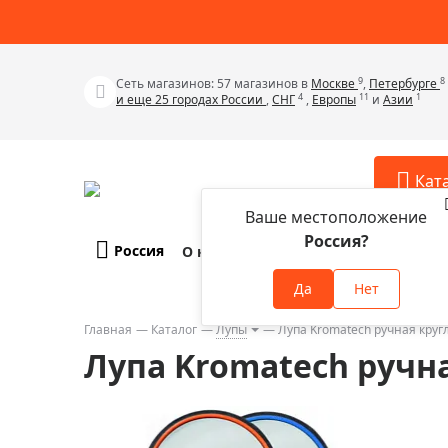
9
8
Сеть магазинов: 57 магазинов в
Москве
,
Петербурге
4
11
1
и еще 25 городах России
,
СНГ
,
Европы
и
Азии
Кат
Ваше местоположение
Россия?
Россия
О компании
Оплата и доставка
Телескопы
Аксессу
Да
Нет
Аксессуа
Микроскопы
Аксессуа
Главная
Каталог
Лупы
Лупа Kromatech ручная кругл
Бинокли
Лупа Kromatech ручна
Аксессуа
Зрительные трубы
Аксессуа
Лупы
Аксессуа
Монокуляры