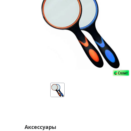
Аксессуа
видения
Приборы ночного видения
Распрод
Тепловизоры
Распрод
Прицелы
ценам
Фотогаджеты
Распрод
Метеостанции, барометры, часы
Discovery (Дискавери)
Оптика для детей Levenhuk LabZZ
Астропланетарии
Подарки
Хиты продаж
Акции
Аксессуары