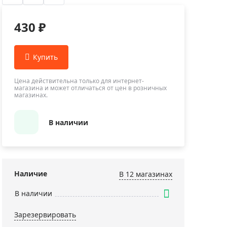
Приборы теплового контроля
Приборы для обслуживания сетей
430 ₽
Детекторы проводки
Влагомеры (датчики влажности)
Лазерные дальномеры
Измерители параметров окружающей
Цена действительна только для интернет-
магазина и может отличаться от цен в розничных
среды
магазинах.
Термометры кулинарные (термощупы)
Видеоэндоскопы
В наличии
мяти
Курвиметры
Тестеры качества воды
Нивелиры оптические
Наличие
В 12 магазинах
Металлоискатели
В наличии
Теодолиты
Зарезервировать
Прочее