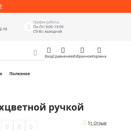
?
График работы
Пн-Пт: 9:00–19:00
42-10
Сб-Вс: выходной
Вход
Сравнения
Избранное
Корзина
о
Полезное
Измерительные инструменты
Измерительные рулетки
Лазерные уровни
вухцветной ручкой
 Junior
Цифровые уровни и угломеры
ов
Электроизмерительные приборы
5
1 Отзыв
Приборы неразрушающего контроля