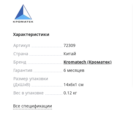
ры для приборов ночного
Глобусы интерактивные
Лазерные дальномеры
ажа
Штативы
Сумки, кейсы, чехлы
ажа оптики по специальным
Характеристики
Средства для очистки оптики
ажа выставочных образцов
Артикул
72309
Трихинеллоскопы
Страна
Китай
Карты, постеры, литература
Бренд
Kromatech (Кроматек)
Фонари
Гарантия
6 месяцев
Элементы питания, карты па
Размер упаковки
Фотоловушки
(ДxШxВ)
14x6x1 см
Вес в упаковке
0.12 кг
Экшн-камеры
Фотооборудование
Все спецификации
Мерч