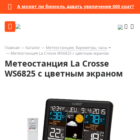
А может ли бинокль давать увеличение 600 крат?
Главная
Каталог
Метеостанции, барометры, часы
Метеостанция La Crosse WS6825 с цветным экраном
Метеостанция La Crosse
WS6825 с цветным экраном