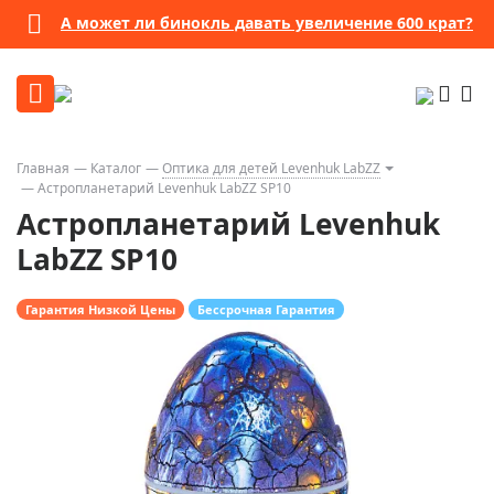
А может ли бинокль давать увеличение 600 крат?
Главная
Каталог
Оптика для детей Levenhuk LabZZ
Астропланетарий Levenhuk LabZZ SP10
Астропланетарий Levenhuk
LabZZ SP10
Гарантия Низкой Цены
Бессрочная Гарантия