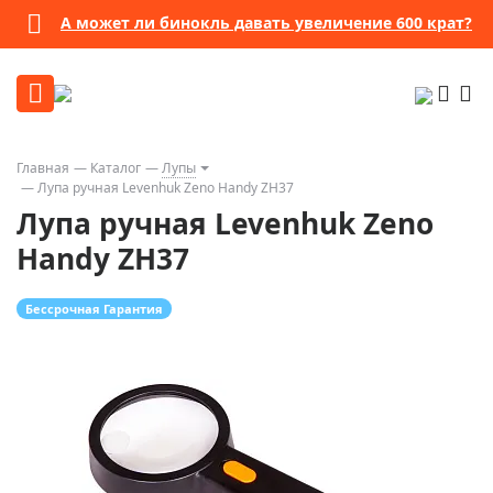
А может ли бинокль давать увеличение 600 крат?
Главная
Каталог
Лупы
Лупа ручная Levenhuk Zeno Handy ZH37
Лупа ручная Levenhuk Zeno
Handy ZH37
Бессрочная Гарантия