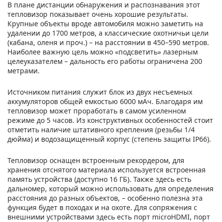
В плане дистанции обнаружения и распознавания этот
тепловизор показывает очень хорошие результаты.
Крупные объекты вроде автомобиля можно заметить на
удалении до 1700 метров, а классические охотничьи цели
(кабана, оленя и проч.) – на расстоянии в 450–590 метров.
Наиболее важную цель можно «подсветить» лазерным
целеуказателем – дальность его работы ограничена 200
метрами.
Источником питания служит блок из двух несъемных
аккумуляторов общей емкостью 6000 мАч. Благодаря им
тепловизор может проработать в самом усиленном
режиме до 5 часов. Из конструктивных особенностей стоит
отметить наличие штативного крепления (резьбы 1/4
дюйма) и водозащищенный корпус (степень защиты IP66).
Тепловизор оснащен встроенным рекордером, для
хранения отснятого материала используется встроенная
память устройства (доступно 16 ГБ). Также здесь есть
дальномер, который можно использовать для определения
расстояния до разных объектов, – особенно полезна эта
функция будет в походах и на охоте. Для сопряжения с
внешними устройствами здесь есть порт microHDMI, порт