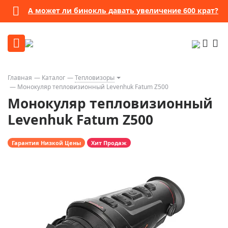
А может ли бинокль давать увеличение 600 крат?
Главная
Каталог
Тепловизоры
Монокуляр тепловизионный Levenhuk Fatum Z500
Монокуляр тепловизионный
Levenhuk Fatum Z500
Гарантия Низкой Цены
Хит Продаж