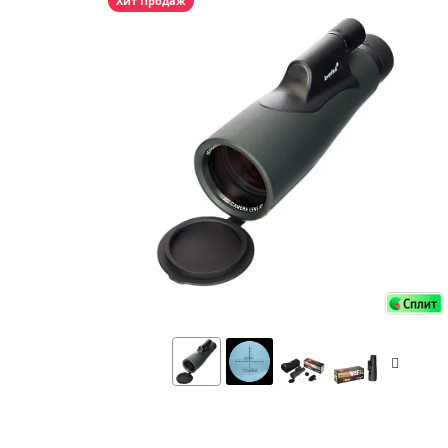
Хит Продаж
Аксессуа
видения
Приборы ночного видения
Распрод
Тепловизоры
Распрод
Прицелы
ценам
Фотогаджеты
Распрод
Метеостанции, барометры, часы
Discovery (Дискавери)
Оптика для детей Levenhuk LabZZ
Астропланетарии
Подарки
Хиты продаж
Акции