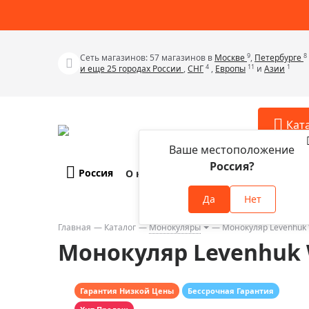
9
8
Сеть магазинов: 57 магазинов в
Москве
,
Петербурге
4
11
1
и еще 25 городах России
,
СНГ
,
Европы
и
Азии
Кат
Ваше местоположение
Россия?
Россия
О компании
Оплата и доставка
Телескопы
Аксессу
Да
Нет
Аксессуа
Микроскопы
Аксессуа
Главная
Каталог
Монокуляры
Монокуляр Levenhuk 
Бинокли
Монокуляр Levenhuk W
Аксессуа
Зрительные трубы
Аксессуа
Лупы
Аксессуа
Гарантия Низкой Цены
Бессрочная Гарантия
Монокуляры