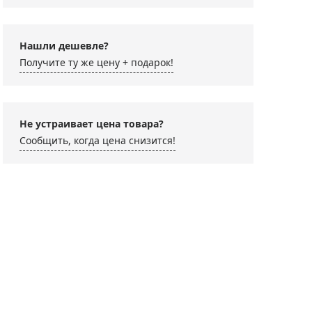
Нашли дешевле?
Получите ту же цену + подарок!
Не устраивает цена товара?
Сообщить, когда цена снизится!
атив Levenhuk Level
Салфетка для ухода за
Термогигр
US VT10
оптикой Levenhuk P20
Levenhuk 
NG 15x20 см
L10
 990 ₽
350 ₽
990 ₽