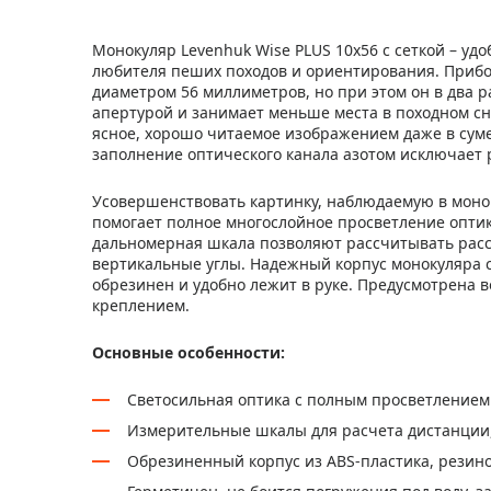
Монокуляр Levenhuk Wise PLUS 10x56 с сеткой – уд
любителя пеших походов и ориентирования. Приб
диаметром 56 миллиметров, но при этом он в два р
апертурой и занимает меньше места в походном сн
ясное, хорошо читаемое изображением даже в сумер
заполнение оптического канала азотом исключает 
Усовершенствовать картинку, наблюдаемую в монок
помогает полное многослойное просветление оптик
дальномерная шкала позволяют рассчитывать расст
вертикальные углы. Надежный корпус монокуляра 
обрезинен и удобно лежит в руке. Предусмотрена 
креплением.
Основные особенности:
Светосильная оптика с полным просветлением
Измерительные шкалы для расчета дистанции,
Обрезиненный корпус из ABS-пластика, рези