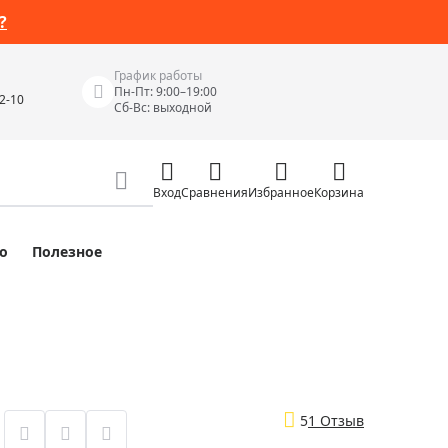
?
График работы
Пн-Пт: 9:00–19:00
42-10
Сб-Вс: выходной
Вход
Сравнения
Избранное
Корзина
о
Полезное
Измерительные инструменты
Измерительные рулетки
Лазерные уровни
 Junior
Цифровые уровни и угломеры
ов
Электроизмерительные приборы
5
1 Отзыв
Приборы неразрушающего контроля