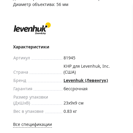
ры для приборов ночного
Глобусы интерактивные
Диаметр объектива: 56 мм
Лазерные дальномеры
ажа
Штативы
Сумки, кейсы, чехлы
ажа оптики по специальным
Средства для очистки оптики
ажа выставочных образцов
Характеристики
Трихинеллоскопы
Карты, постеры, литература
Артикул
81945
Фонари
КНР для Levenhuk, Inc.
Страна
(США)
Элементы питания, карты па
Бренд
Levenhuk (Левенгук)
Фотоловушки
Гарантия
бессрочная
Экшн-камеры
Размер упаковки
Фотооборудование
(ДxШxВ)
23x9x9 см
Вес в упаковке
0.83 кг
Мерч
Все спецификации