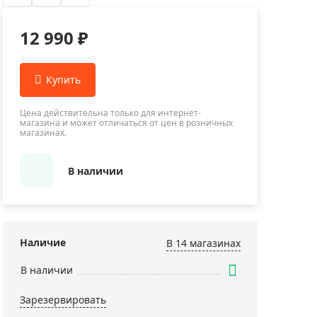
Приборы теплового контроля
Приборы для обслуживания сетей
12 990 ₽
Детекторы проводки
Влагомеры (датчики влажности)
Лазерные дальномеры
Измерители параметров окружающей
Цена действительна только для интернет-
магазина и может отличаться от цен в розничных
среды
магазинах.
Термометры кулинарные (термощупы)
Видеоэндоскопы
В наличии
мяти
Курвиметры
Тестеры качества воды
Нивелиры оптические
Наличие
В 14 магазинах
Металлоискатели
В наличии
Теодолиты
Зарезервировать
Прочее