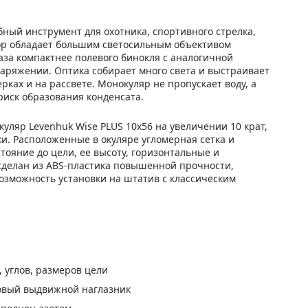
обный инструмент для охотника, спортивного стрелка,
ор обладает большим светосильным объективом
аза компактнее полевого бинокля с аналогичной
аряжении. Оптика собирает много света и выстраивает
ках и на рассвете. Монокуляр не пропускает воду, а
риск образования конденсата.
уляр Levenhuk Wise PLUS 10x56 на увеличении 10 крат,
и. Расположенные в окуляре угломерная сетка и
ояние до цели, ее высоту, горизонтальные и
сделан из ABS-пластика повышенной прочности,
возможность установки на штатив с классическим
 углов, размеров цели
новый выдвижной наглазник