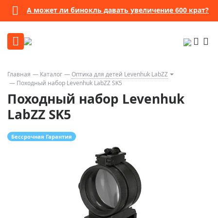
А может ли бинокль давать увеличение 600 крат?
Главная
Каталог
Оптика для детей Levenhuk LabZZ
Походный набор Levenhuk LabZZ SK5
Походный набор Levenhuk
LabZZ SK5
Бессрочная Гарантия