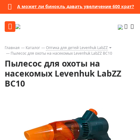
А может ли бинокль давать увеличение 600 крат?
Главная
Каталог
Оптика для детей Levenhuk LabZZ
Пылесос для охоты на насекомых Levenhuk LabZZ BC10
Пылесос для охоты на
насекомых Levenhuk LabZZ
BC10