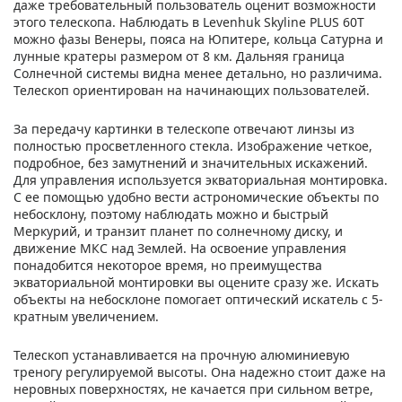
даже требовательный пользователь оценит возможности
этого телескопа. Наблюдать в Levenhuk Skyline PLUS 60T
можно фазы Венеры, пояса на Юпитере, кольца Сатурна и
лунные кратеры размером от 8 км. Дальняя граница
Солнечной системы видна менее детально, но различима.
Телескоп ориентирован на начинающих пользователей.
За передачу картинки в телескопе отвечают линзы из
полностью просветленного стекла. Изображение четкое,
подробное, без замутнений и значительных искажений.
Для управления используется экваториальная монтировка.
С ее помощью удобно вести астрономические объекты по
небосклону, поэтому наблюдать можно и быстрый
Меркурий, и транзит планет по солнечному диску, и
движение МКС над Землей. На освоение управления
понадобится некоторое время, но преимущества
экваториальной монтировки вы оцените сразу же. Искать
объекты на небосклоне помогает оптический искатель с 5-
кратным увеличением.
Телескоп устанавливается на прочную алюминиевую
треногу регулируемой высоты. Она надежно стоит даже на
неровных поверхностях, не качается при сильном ветре,