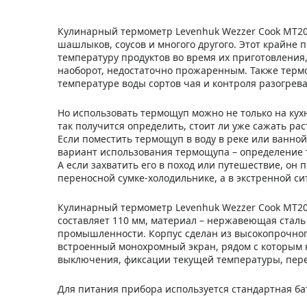
Кулинарный термометр Levenhuk Wezzer Cook MT20 
шашлыков, соусов и многого другого. Этот крайне 
температуру продуктов во время их приготовления,
наоборот, недостаточно прожаренным. Также терм
температуре воды сортов чая и контроля разогрева
Но использовать термощуп можно не только на кух
так получится определить, стоит ли уже сажать ра
Если поместить термощуп в воду в реке или ванной,
вариант использования термощупа – определение те
А если захватить его в поход или путешествие, он
переносной сумке-холодильнике, а в экстренной си
Кулинарный термометр Levenhuk Wezzer Cook MT20 
составляет 110 мм, материал – нержавеющая сталь
промышленности. Корпус сделан из высокопрочног
встроенный монохромный экран, рядом с которым 
выключения, фиксации текущей температуры, пер
Для питания прибора используется стандартная ба