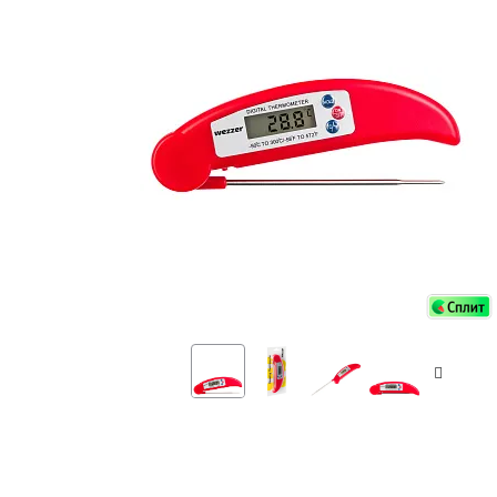
Аксессуа
видения
Приборы ночного видения
Распрод
Тепловизоры
Распрод
Прицелы
ценам
Фотогаджеты
Распрод
Метеостанции, барометры, часы
Discovery (Дискавери)
Оптика для детей Levenhuk LabZZ
Астропланетарии
Подарки
Хиты продаж
Акции