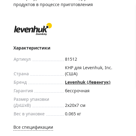
ры для приборов ночного
Глобусы интерактивные
продуктов в процессе приготовления
Лазерные дальномеры
ажа
Штативы
Сумки, кейсы, чехлы
ажа оптики по специальным
Средства для очистки оптики
ажа выставочных образцов
Характеристики
Трихинеллоскопы
Карты, постеры, литература
Артикул
81512
Фонари
КНР для Levenhuk, Inc.
Страна
(США)
Элементы питания, карты па
Бренд
Levenhuk (Левенгук)
Фотоловушки
Гарантия
бессрочная
Экшн-камеры
Размер упаковки
Фотооборудование
(ДxШxВ)
2x20x7 см
Вес в упаковке
0.065 кг
Мерч
Все спецификации