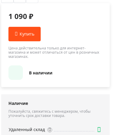
Приборы теплового контроля
Приборы для обслуживания сетей
1 090 ₽
Детекторы проводки
Влагомеры (датчики влажности)
Лазерные дальномеры
Измерители параметров окружающей
Цена действительна только для интернет-
магазина и может отличаться от цен в розничных
среды
магазинах.
Термометры кулинарные (термощупы)
Видеоэндоскопы
В наличии
мяти
Курвиметры
Тестеры качества воды
Нивелиры оптические
Наличие
Металлоискатели
Пожалуйста, свяжитесь с менеджером, чтобы
уточнить срок доставки товара.
Теодолиты
Прочее
Удаленный склад