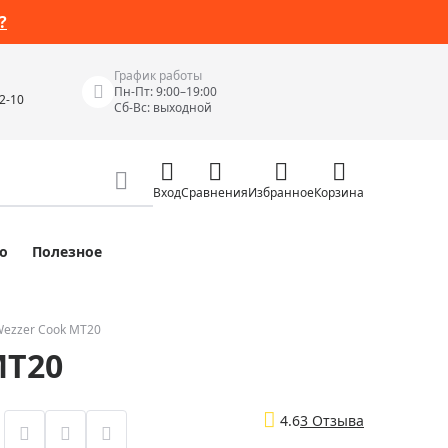
?
График работы
Пн-Пт: 9:00–19:00
42-10
Сб-Вс: выходной
Вход
Сравнения
Избранное
Корзина
о
Полезное
Измерительные инструменты
Измерительные рулетки
Лазерные уровни
Wezzer Cook MT20
MT20
 Junior
Цифровые уровни и угломеры
ов
Электроизмерительные приборы
4.6
3 Отзыва
Приборы неразрушающего контроля