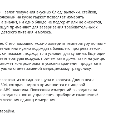
‒ залог получения вкусных блюд: выпечки, стейков,
полезный на кухне гаджет позволяет измерять
 а значит, ни одно блюдо не подгорит или не окажется,
ощуп применяют для заваривания требовательных к
 детского питания и молока.
не. С его помощью можно измерить температуру почвы –
стения или нужно подождать большего прогрева земли.
 он покажет, подходят ли условия для купания. Еще один
мпературы воздуха, причем как в доме, так и на улице.
 поможет контролировать условия хранения продуктов в
туации станет заменой медицинскому градуснику.
состоит из откидного щупа и корпуса. Длина щупа
 304, которая широко применяется в пищевой
о ABS-пластика. Показания измерений выводятся на
находятся кнопки управления прибором: включения/
еключения единиц измерения.
тарейка.