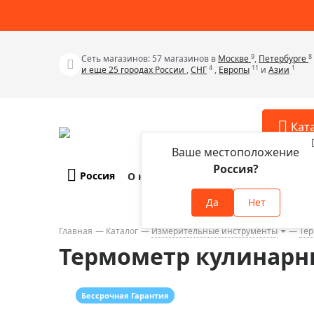
9
8
Сеть магазинов: 57 магазинов в
Москве
,
Петербурге
4
11
1
и еще 25 городах России
,
СНГ
,
Европы
и
Азии
Кат
Ваше местоположение
Россия?
Россия
О компании
Оплата и доставка
Телескопы
Аксессу
Да
Нет
Аксессуа
Микроскопы
Аксессуа
Главная
Каталог
Измерительные инструменты
Тер
Бинокли
Термометр кулинарны
Аксессуа
Зрительные трубы
Аксессуа
Лупы
Аксессуа
Бессрочная Гарантия
Монокуляры