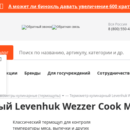
А может ли бинокль давать увеличение 600 крат
Вся Россия
Обратный звонок
Обратная связь
8 (800) 550-
алог
Акции
Бренды
Для госучреждений
Сотрудничеств
ары
Разное
ры для телескопов
Обучающие наборы
ры для микроскопов
Компасы
мометры кулинарные (термощупы)
Термометр кулинарный Levenhuk 
й Levenhuk Wezzer Cook 
ры для зрительных труб
Наборы исследователя Bresser
ры для биноклей
Наборы для химических опыт
Классический термощуп для контроля
ры для луп
Глобусы
температуры мяса, выпечки и других