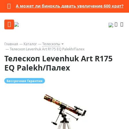
А может ли бинокль давать увеличение 600 крат?
Главная
Каталог
Телескопы
Телескоп Levenhuk Art R175 EQ Palekh/Палех
Телескоп Levenhuk Art R175
EQ Palekh/Палех
Бессрочная Гарантия