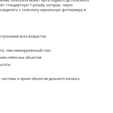
ение телескопа может быть поднято до полезного
ет стандартную Т-резьбу, которая, через
соединять к телескопу зеркальную фотокамеру и
строномов всех возрастов
ета, чем невооруженный глаз
ения небесных объектов
высоты
системы и ярких объектов дальнего космоса