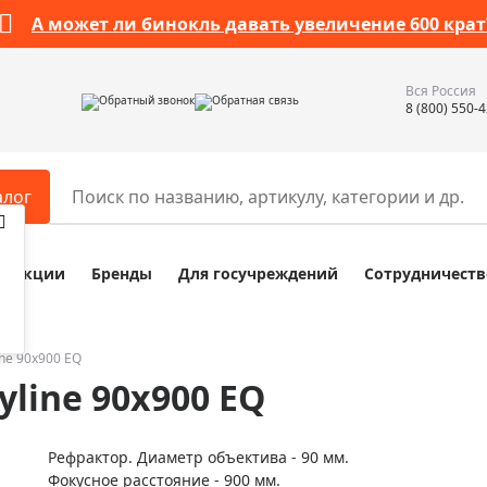
А может ли бинокль давать увеличение 600 крат
Вся Россия
Обратный звонок
Обратная связь
8 (800) 550-
алог
Акции
Бренды
Для госучреждений
Сотрудничеств
ары
Разное
ры для телескопов
Обучающие наборы
ры для микроскопов
Компасы
ine 90х900 EQ
yline 90х900 EQ
ры для зрительных труб
Наборы исследователя Bresser
ры для биноклей
Наборы для химических опыт
Рефрактор. Диаметр объектива - 90 мм.
ры для луп
Глобусы
Фокусное расстояние - 900 мм.