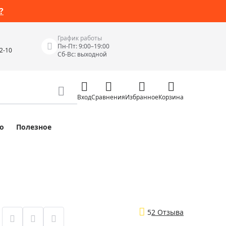
?
График работы
Пн-Пт: 9:00–19:00
42-10
Сб-Вс: выходной
Вход
Сравнения
Избранное
Корзина
о
Полезное
Измерительные инструменты
Измерительные рулетки
Лазерные уровни
 Junior
Цифровые уровни и угломеры
ов
Электроизмерительные приборы
5
2 Отзыва
Приборы неразрушающего контроля