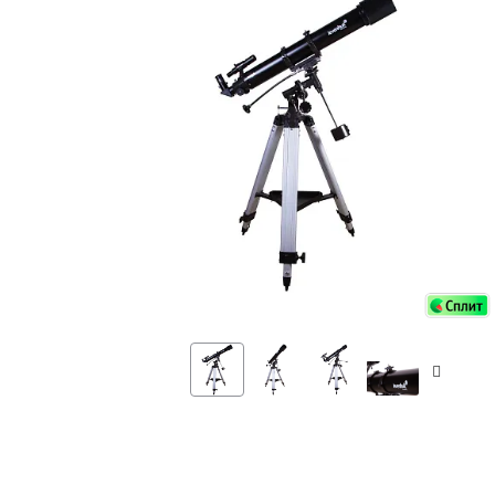
Аксессуа
видения
Приборы ночного видения
Распрод
Тепловизоры
Распрод
Прицелы
ценам
Фотогаджеты
Распрод
Метеостанции, барометры, часы
Discovery (Дискавери)
Оптика для детей Levenhuk LabZZ
Астропланетарии
Подарки
Хиты продаж
Акции