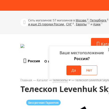
9
8
Сеть магазинов: 57 магазинов в
Москве
,
Петербурге
4
11
1
и еще 25 городах России
,
СНГ
,
Европы
и
Азии
Кат
Ваше местоположение
Россия?
Россия
О компании
Оплата и доставка
Телескопы
Аксессу
Да
Нет
Аксессуа
Микроскопы
Аксессуа
Главная
Каталог
Телескопы
Телескоп Levenhuk Skyl
Бинокли
Телескоп Levenhuk Sk
Аксессуа
Зрительные трубы
Аксессуа
Лупы
Аксессуа
Бессрочная Гарантия
Монокуляры