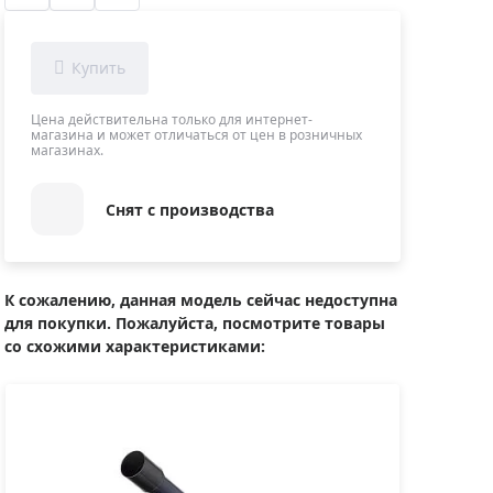
Приборы теплового контроля
Приборы для обслуживания сетей
Детекторы проводки
Влагомеры (датчики влажности)
Цена действительна только для интернет-
магазина и может отличаться от цен в розничных
Лазерные дальномеры
магазинах.
Измерители параметров окружающей
среды
Снят с производства
Термометры кулинарные (термощупы)
Видеоэндоскопы
мяти
Курвиметры
К сожалению, данная модель сейчас недоступна
для покупки. Пожалуйста, посмотрите товары
Тестеры качества воды
со схожими характеристиками:
Нивелиры оптические
Металлоискатели
Теодолиты
Прочее