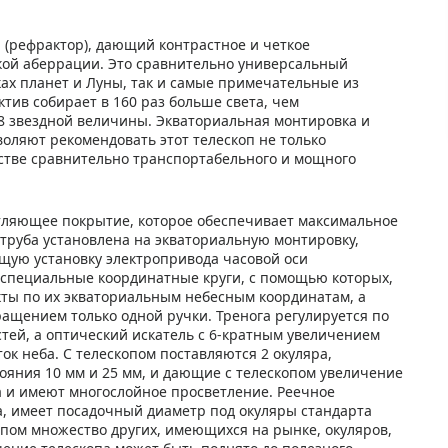
п (рефрактор), дающий контрастное и четкое
ой аберрации. Это сравнительно универсальный
ках планет и Луны, так и самые примечательные из
ктив собирает в 160 раз больше света, чем
8 звездной величины. Экваториальная монтировка и
оляют рекомендовать этот телескоп не только
тве сравнительно транспортабельного и мощного
тляющее покрытие, которое обеспечивает максимальное
труба установлена на экваториальную монтировку,
ую установку электропривода часовой оси
т специальные координатные круги, с помощью которых,
кты по их экваториальным небесным координатам, а
ащением только одной ручки. Тренога регулируется по
тей, а оптический искатель с 6-кратным увеличением
ок неба. С телескопом поставляются 2 окуляра,
ояния 10 мм и 25 мм, и дающие с телескопом увеличение
ла и имеют многослойное просветление. Реечное
а, имеет посадочный диаметр под окуляры стандарта
скопом множество других, имеющихся на рынке, окуляров,