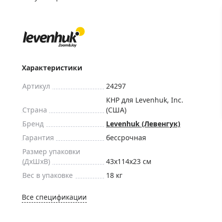
ры для приборов ночного
Глобусы интерактивные
Лазерные дальномеры
ажа
Штативы
Сумки, кейсы, чехлы
ажа оптики по специальным
Средства для очистки оптики
Характеристики
ажа выставочных образцов
Трихинеллоскопы
Артикул
24297
Карты, постеры, литература
КНР для Levenhuk, Inc.
Страна
(США)
Фонари
Бренд
Levenhuk (Левенгук)
Элементы питания, карты па
Гарантия
бессрочная
Фотоловушки
Размер упаковки
Экшн-камеры
(ДxШxВ)
43x114x23 см
Фотооборудование
Вес в упаковке
18 кг
Мерч
Все спецификации