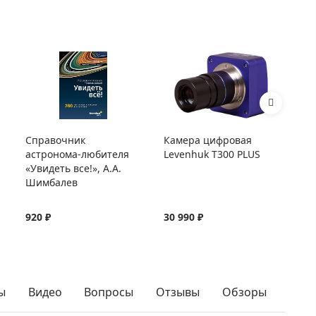
Справочник
Камера цифровая
Ад
астронома-любителя
Levenhuk T300 PLUS
дл
«Увидеть все!», А.А.
Шимбалев
920 ₽
30 990 ₽
3 
ы
Видео
Вопросы
Отзывы
Обзоры