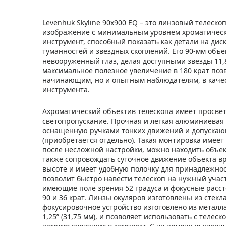
Levenhuk Skyline 90х900 EQ – это линзовый телеско
изображение с минимальным уровнем хроматическ
инструмент, способный показать как детали на дис
туманностей и звездных скоплений. Его 90-мм объе
невооруженный глаз, делая доступными звезды 11,
максимальное полезное увеличение в 180 крат позв
начинающим, но и опытным наблюдателям, в качес
инструмента.
Ахроматический объектив телескопа имеет просве
светопропускание. Прочная и легкая алюминиевая 
оснащенную ручками тонких движений и допускающ
(приобретается отдельно). Такая монтировка имее
после несложной настройки, можно находить объе
также сопровождать суточное движение объекта вр
высоте и имеет удобную полочку для принадлежнос
позволит быстро навести телескоп на нужный участ
имеющие поле зрения 52 градуса и фокусные расст
90 и 36 крат. Линзы окуляров изготовлены из стек
фокусировочное устройство изготовлено из металл
1,25” (31,75 мм), и позволяет использовать с теле