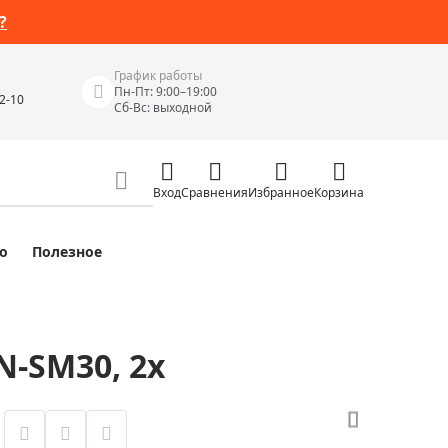
?
График работы
Пн-Пт: 9:00–19:00
42-10
Сб-Вс: выходной
Вход
Сравнения
Избранное
Корзина
о
Полезное
Измерительные инструменты
Измерительные рулетки
Лазерные уровни
N-SM30, 2x
 Junior
Цифровые уровни и угломеры
ов
Электроизмерительные приборы
Приборы неразрушающего контроля