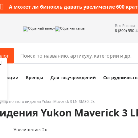
А может ли бинокль давать увеличение 600 крат
Вся Россия
Обратный звонок
Обратная связь
8 (800) 550-
алог
Акции
Бренды
Для госучреждений
Сотрудничеств
ары
Разное
ры для телескопов
Обучающие наборы
ры для микроскопов
Компасы
ляр ночного видения Yukon Maverick 3 LN-SM30, 2x
дения Yukon Maverick 3 L
ры для зрительных труб
Наборы исследователя Bresser
ры для биноклей
Наборы для химических опыт
Увеличение: 2x
ры для луп
Глобусы