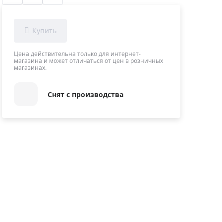
Приборы теплового контроля
Приборы для обслуживания сетей
Детекторы проводки
Влагомеры (датчики влажности)
Цена действительна только для интернет-
магазина и может отличаться от цен в розничных
Лазерные дальномеры
магазинах.
Измерители параметров окружающей
среды
Снят с производства
Термометры кулинарные (термощупы)
Видеоэндоскопы
мяти
Курвиметры
Тестеры качества воды
Нивелиры оптические
Металлоискатели
Теодолиты
Прочее