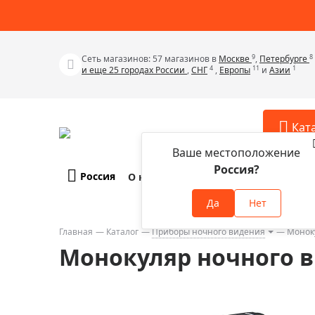
9
8
Сеть магазинов: 57 магазинов в
Москве
,
Петербурге
4
11
1
и еще 25 городах России
,
СНГ
,
Европы
и
Азии
Кат
Ваше местоположение
Россия?
Россия
О компании
Оплата и доставка
Телескопы
Аксессу
Да
Нет
Аксессуа
Микроскопы
Аксессуа
Главная
Каталог
Приборы ночного видения
Моноку
Бинокли
Монокуляр ночного ви
Аксессуа
Зрительные трубы
Аксессуа
Лупы
Аксессуа
Монокуляры