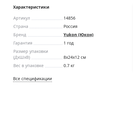
ры для приборов ночного
Глобусы интерактивные
Характеристики
Лазерные дальномеры
Артикул
14856
ажа
Штативы
Страна
Россия
Сумки, кейсы, чехлы
ажа оптики по специальным
Бренд
Yukon (Юкон)
Средства для очистки оптики
Гарантия
1 год
ажа выставочных образцов
Трихинеллоскопы
Размер упаковки
Карты, постеры, литература
(ДxШxВ)
8x24x12 см
Вес в упаковке
0.7 кг
Фонари
Элементы питания, карты па
Все спецификации
Фотоловушки
Экшн-камеры
Фотооборудование
Мерч