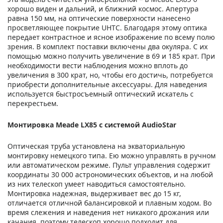
хорошо виден и дальний, и ближний космос. Апертура
равна 150 мм, на оптические поверхности нанесено
просветляющее покрытие UHTC. Благодаря этому оптика
передает контрастное и ясное изображение по всему полю
зрения. В комплект поставки включены два окуляра. С их
помощью можно получить увеличение в 69 и 185 крат. При
необходимости вести наблюдения можно вплоть до
увеличения в 300 крат, но, чтобы его достичь, потребуется
приобрести дополнительные аксессуары. Для наведения
используется быстросъемный оптический искатель с
перекрестьем.
Монтировка Meade LX85 с системой AudioStar
Оптическая труба установлена на экваториальную
монтировку немецкого типа. Ею можно управлять в ручном
или автоматическом режиме. Пульт управления содержит
координаты 30 000 астрономических объектов, и на любой
из них телескоп умеет наводиться самостоятельно.
Монтировка надежная, выдерживает вес до 15 кг,
отличается отличной балансировкой и плавным ходом. Во
время слежения и наведения нет никакого дрожания или
качания, поэтому телескоп хорошо подходит для