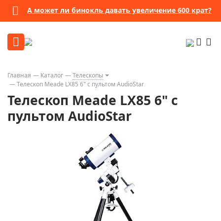
А может ли бинокль давать увеличение 600 крат?
Главная
Каталог
Телескопы
Телескоп Meade LX85 6" с пультом AudioStar
Телескоп Meade LX85 6" с
пультом AudioStar