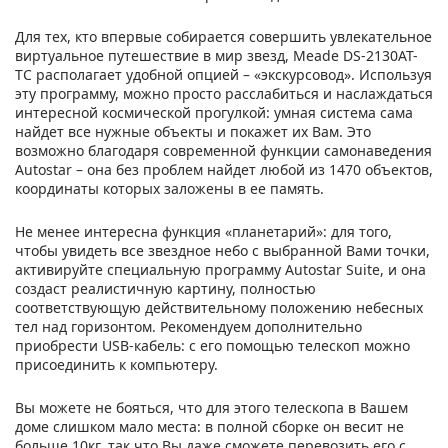
Для тех, кто впервые собирается совершить увлекательное
виртуальное путешествие в мир звезд, Meade DS-2130AT-
TC располагает удобной опцией – «экскурсовод». Используя
эту программу, можно просто расслабиться и наслаждаться
интересной космической прогулкой: умная система сама
найдет все нужные объекты и покажет их Вам. Это
возможно благодаря современной функции самонаведения
Autostar – она без проблем найдет любой из 1470 объектов,
координаты которых заложены в ее память.
Не менее интересна функция «планетарий»: для того,
чтобы увидеть все звездное небо с выбранной Вами точки,
активируйте специальную программу Autostar Suite, и она
создаст реалистичную картину, полностью
соответствующую действительному положению небесных
тел над горизонтом. Рекомендуем дополнительно
приобрести USB-кабель: с его помощью телескоп можно
присоединить к компьютеру.
Вы можете не бояться, что для этого телескопа в Вашем
доме слишком мало места: в полной сборке он весит не
больше 10кг, так что Вы даже сможете перевозить его с