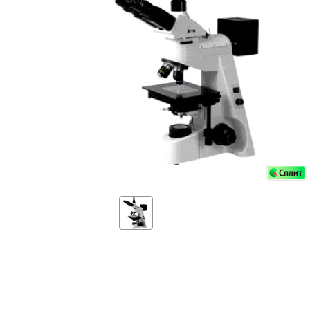
Аксессуа
видения
Приборы ночного видения
Распрод
Тепловизоры
Распрод
Прицелы
ценам
Фотогаджеты
Распрод
Метеостанции, барометры, часы
Discovery (Дискавери)
Оптика для детей Levenhuk LabZZ
Астропланетарии
Подарки
Хиты продаж
Акции