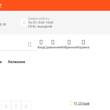
?
График работы
Пн-Пт: 9:00–19:00
42-10
Сб-Вс: выходной
Вход
Сравнения
Избранное
Корзина
о
Полезное
Измерительные инструменты
Измерительные рулетки
Лазерные уровни
 Junior
Цифровые уровни и угломеры
ов
Электроизмерительные приборы
5
1 Отзыв
Приборы неразрушающего контроля