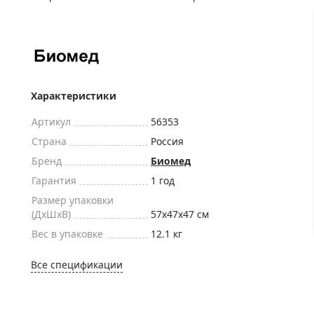
ры для приборов ночного
Глобусы интерактивные
Лазерные дальномеры
ажа
Штативы
Сумки, кейсы, чехлы
ажа оптики по специальным
Средства для очистки оптики
Характеристики
ажа выставочных образцов
Трихинеллоскопы
Артикул
56353
Карты, постеры, литература
Страна
Россия
Фонари
Бренд
Биомед
Элементы питания, карты па
Гарантия
1 год
Фотоловушки
Размер упаковки
(ДxШxВ)
57x47x47 см
Экшн-камеры
Вес в упаковке
12.1 кг
Фотооборудование
Мерч
Все спецификации