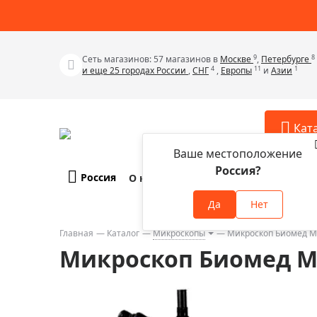
9
8
Сеть магазинов: 57 магазинов в
Москве
,
Петербурге
4
11
1
и еще 25 городах России
,
СНГ
,
Европы
и
Азии
Кат
Ваше местоположение
Россия?
Россия
О компании
Оплата и доставка
Телескопы
Аксессу
Да
Нет
Аксессуа
Микроскопы
Аксессуа
Главная
Каталог
Микроскопы
Микроскоп Биомед 
Бинокли
Микроскоп Биомед М
Аксессуа
Зрительные трубы
Аксессуа
Лупы
Аксессуа
Монокуляры