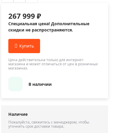
Приборы теплового контроля
Приборы для обслуживания сетей
267 999 ₽
Детекторы проводки
Специальная цена! Дополнительные
Влагомеры (датчики влажности)
скидки не распространяются.
Лазерные дальномеры
Измерители параметров окружающей
среды
Цена действительна только для интернет-
Термометры кулинарные (термощупы)
магазина и может отличаться от цен в розничных
магазинах.
Видеоэндоскопы
мяти
Курвиметры
В наличии
Тестеры качества воды
Нивелиры оптические
Металлоискатели
Наличие
Теодолиты
Пожалуйста, свяжитесь с менеджером, чтобы
уточнить срок доставки товара.
Прочее