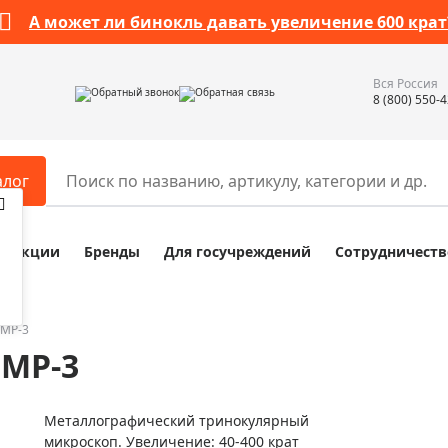
А может ли бинокль давать увеличение 600 крат
Вся Россия
Обратный звонок
Обратная связь
8 (800) 550-
алог
Акции
Бренды
Для госучреждений
Сотрудничеств
ары
Разное
ры для телескопов
Обучающие наборы
ры для микроскопов
Компасы
ММР-3
МР-3
ры для зрительных труб
Наборы исследователя Bresser
ры для биноклей
Наборы для химических опыт
Металлографический тринокулярный
ры для луп
Глобусы
микроскоп. Увеличение: 40-400 крат