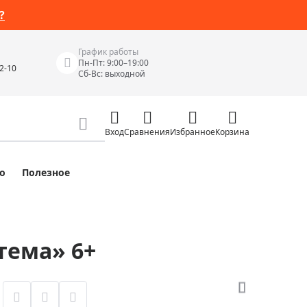
?
График работы
Пн-Пт: 9:00–19:00
42-10
Сб-Вс: выходной
Вход
Сравнения
Избранное
Корзина
о
Полезное
Измерительные инструменты
Измерительные рулетки
Лазерные уровни
тема» 6+
 Junior
Цифровые уровни и угломеры
ов
Электроизмерительные приборы
Приборы неразрушающего контроля