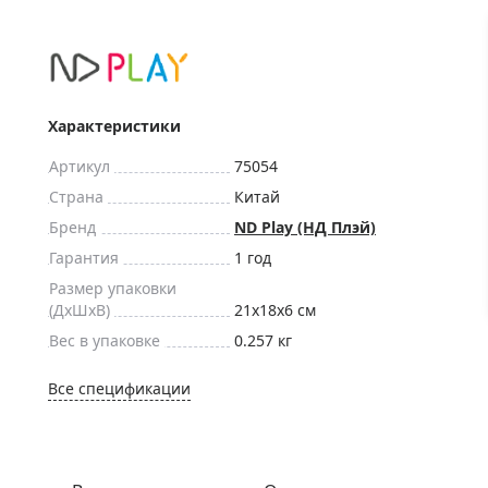
ры для приборов ночного
Глобусы интерактивные
Лазерные дальномеры
ажа
Штативы
Сумки, кейсы, чехлы
ажа оптики по специальным
Характеристики
Средства для очистки оптики
ажа выставочных образцов
Артикул
75054
Трихинеллоскопы
Страна
Китай
Карты, постеры, литература
Бренд
ND Play (НД Плэй)
Фонари
Гарантия
1 год
Элементы питания, карты па
Размер упаковки
Фотоловушки
(ДxШxВ)
21x18x6 см
Вес в упаковке
0.257 кг
Экшн-камеры
Фотооборудование
Все спецификации
Мерч