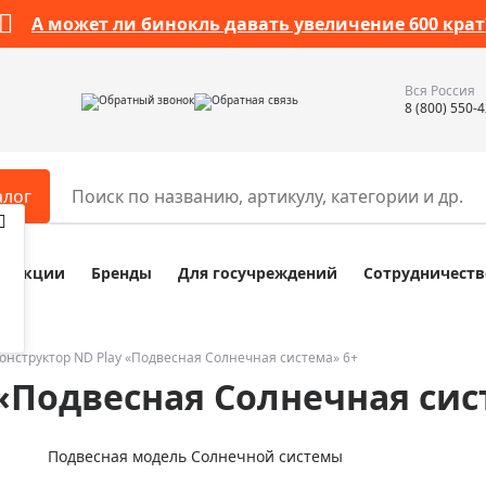
А может ли бинокль давать увеличение 600 крат
Вся Россия
Обратный звонок
Обратная связь
8 (800) 550-
алог
Акции
Бренды
Для госучреждений
Сотрудничеств
ары
Разное
ры для телескопов
Обучающие наборы
ры для микроскопов
Компасы
онструктор ND Play «Подвесная Солнечная система» 6+
 «Подвесная Солнечная сис
ры для зрительных труб
Наборы исследователя Bresser
ры для биноклей
Наборы для химических опыт
Подвесная модель Солнечной системы
ры для луп
Глобусы