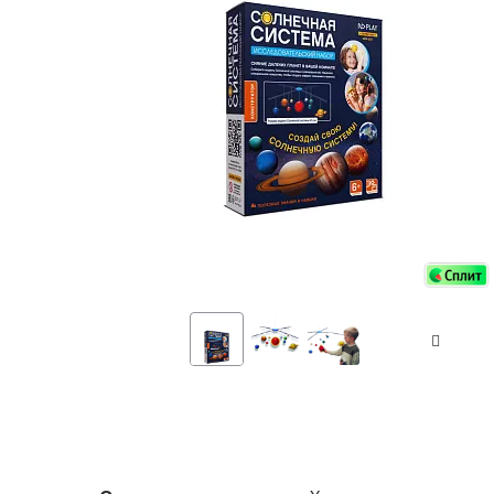
Аксессуа
видения
Приборы ночного видения
Распрод
Тепловизоры
Распрод
Прицелы
ценам
Фотогаджеты
Распрод
Метеостанции, барометры, часы
Discovery (Дискавери)
Оптика для детей Levenhuk LabZZ
Астропланетарии
Подарки
Хиты продаж
Акции