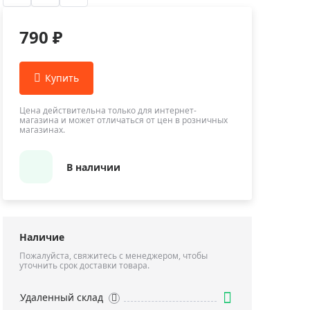
Приборы теплового контроля
Приборы для обслуживания сетей
790 ₽
Детекторы проводки
Влагомеры (датчики влажности)
Лазерные дальномеры
Измерители параметров окружающей
Цена действительна только для интернет-
магазина и может отличаться от цен в розничных
среды
магазинах.
Термометры кулинарные (термощупы)
Видеоэндоскопы
В наличии
мяти
Курвиметры
Тестеры качества воды
Нивелиры оптические
Наличие
Металлоискатели
Пожалуйста, свяжитесь с менеджером, чтобы
уточнить срок доставки товара.
Теодолиты
Прочее
Удаленный склад