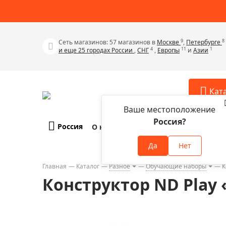
9
8
Сеть магазинов: 57 магазинов в
Москве
,
Петербурге
4
11
1
и еще 25 городах России
,
СНГ
,
Европы
и
Азии
Кат
Ваше местоположение
Россия?
Россия
О компании
Оплата и доставка
Телескопы
Аксессу
Да
Нет
Аксессуа
Микроскопы
Аксессуа
Главная
Каталог
Разное
Обучающие наборы
К
Бинокли
Конструктор ND Play
Аксессуа
Зрительные трубы
Аксессуа
Лупы
Аксессуа
Монокуляры