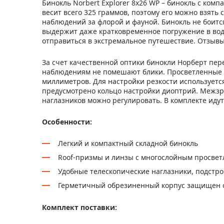
Бинокль Norbert Explorer 8x26 WP – бинокль с ко
весит всего 325 граммов, поэтому его можно взять с
наблюдений за флорой и фауной. Бинокль не боитс
выдержит даже кратковременное погружение в воду
отправиться в экстремальное путешествие. Отзывы
За счет качественной оптики бинокли Норберт пе
наблюдениям не помешают блики. Просветленные л
миллиметров. Для настройки резкости используетс
предусмотрено кольцо настройки диоптрий. Межзр
наглазников можно регулировать. В комплекте иду
Особенности:
Легкий и компактный складной бинокль
Roof-призмы и линзы с многослойным просве
Удобные телескопические наглазники, подстр
Герметичный обрезиненный корпус защищен о
Комплект поставки: