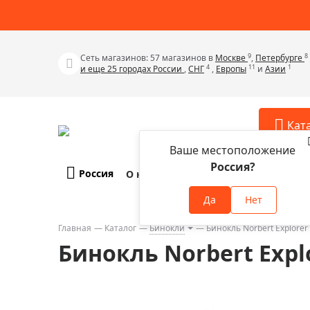
9
8
Сеть магазинов: 57 магазинов в
Москве
,
Петербурге
4
11
1
и еще 25 городах России
,
СНГ
,
Европы
и
Азии
Кат
Ваше местоположение
Россия?
Россия
О компании
Оплата и доставка
Телескопы
Аксессу
Да
Нет
Аксессуа
Микроскопы
Аксессуа
Главная
Каталог
Бинокли
Бинокль Norbert Explorer
Бинокли
Бинокль Norbert Expl
Аксессуа
Зрительные трубы
Аксессуа
Лупы
Аксессуа
Монокуляры