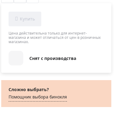
Приборы теплового контроля
Приборы для обслуживания сетей
Детекторы проводки
Влагомеры (датчики влажности)
Цена действительна только для интернет-
магазина и может отличаться от цен в розничных
Лазерные дальномеры
магазинах.
Измерители параметров окружающей
среды
Снят с производства
Термометры кулинарные (термощупы)
Видеоэндоскопы
мяти
Курвиметры
Сложно выбрать?
Тестеры качества воды
Помощник выбора бинокля
Нивелиры оптические
Металлоискатели
Теодолиты
Прочее