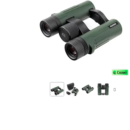
Аксессуа
видения
Приборы ночного видения
Распрод
Тепловизоры
Распрод
Прицелы
ценам
Фотогаджеты
Распрод
Метеостанции, барометры, часы
Discovery (Дискавери)
Оптика для детей Levenhuk LabZZ
Астропланетарии
Подарки
Хиты продаж
Акции