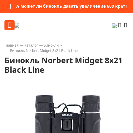
А может ли бинокль давать увеличение 600 крат?
Главная
Каталог
Бинокли
Бинокль Norbert Midget 8x21 Black Line
Бинокль Norbert Midget 8x21
Black Line