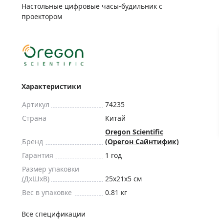
ры для приборов ночного
Глобусы интерактивные
Настольные цифровые часы-будильник с
проектором
Лазерные дальномеры
ажа
Штативы
Сумки, кейсы, чехлы
ажа оптики по специальным
Средства для очистки оптики
ажа выставочных образцов
Трихинеллоскопы
Характеристики
Карты, постеры, литература
Артикул
74235
Фонари
Страна
Китай
Элементы питания, карты па
Oregon Scientific
Фотоловушки
Бренд
(Орегон Сайнтифик)
Экшн-камеры
Гарантия
1 год
Размер упаковки
Фотооборудование
(ДxШxВ)
25x21x5 см
Мерч
Вес в упаковке
0.81 кг
Все спецификации