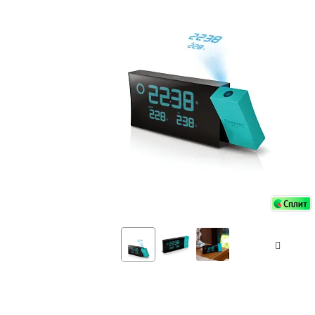
Аксессуа
видения
Приборы ночного видения
Распрод
Тепловизоры
Распрод
Прицелы
ценам
Фотогаджеты
Распрод
Метеостанции, барометры, часы
Discovery (Дискавери)
Оптика для детей Levenhuk LabZZ
Астропланетарии
Подарки
Хиты продаж
Акции