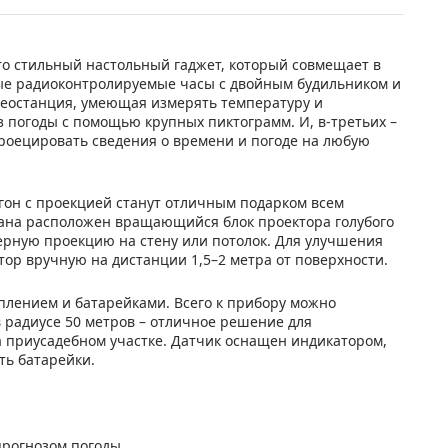
это стильный настольный гаджет, который совмещает в
ные радиоконтролируемые часы с двойным будильником и
теостанция, умеющая измерять температуру и
з погоды с помощью крупных пиктограмм. И, в-третьих –
оецировать сведения о времени и погоде на любую
гон с проекцией станут отличным подарком всем
ана расположен вращающийся блок проектора голубого
зерную проекцию на стену или потолок. Для улучшения
ор вручную на дистанции 1,5–2 метра от поверхности.
плением и батарейками. Всего к прибору можно
в радиусе 50 метров – отличное решение для
 приусадебном участке. Датчик оснащен индикатором,
ть батарейки.
прогнозом погоды