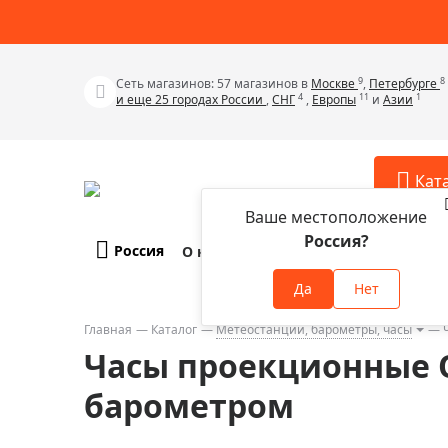
9
8
Сеть магазинов: 57 магазинов в
Москве
,
Петербурге
4
11
1
и еще 25 городах России
,
СНГ
,
Европы
и
Азии
Кат
Ваше местоположение
Россия?
Россия
О компании
Оплата и доставка
Телескопы
Аксессу
Да
Нет
Аксессуа
Микроскопы
Аксессуа
Главная
Каталог
Метеостанции, барометры, часы
Бинокли
Часы проекционные Or
Аксессуа
Зрительные трубы
Аксессуа
барометром
Лупы
Аксессуа
Монокуляры