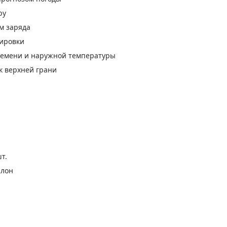
ру
м заряда
сировки
ремени и наружной температуры
к верхней грани
т.
алон