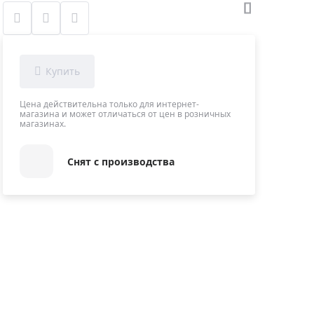
Приборы теплового контроля
Приборы для обслуживания сетей
Детекторы проводки
Влагомеры (датчики влажности)
Лазерные дальномеры
Цена действительна только для интернет-
Измерители параметров окружающей
магазина и может отличаться от цен в розничных
магазинах.
среды
Термометры кулинарные (термощупы)
Снят с производства
Видеоэндоскопы
мяти
Курвиметры
Тестеры качества воды
Нивелиры оптические
Металлоискатели
Теодолиты
Прочее