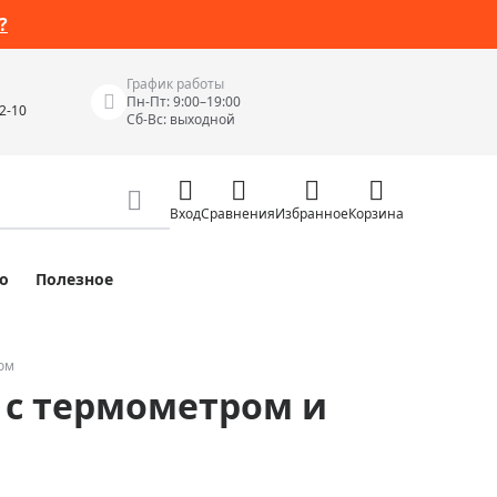
?
График работы
Пн-Пт: 9:00–19:00
42-10
Сб-Вс: выходной
Вход
Сравнения
Избранное
Корзина
о
Полезное
Измерительные инструменты
Измерительные рулетки
Лазерные уровни
ром
, с термометром и
 Junior
Цифровые уровни и угломеры
ов
Электроизмерительные приборы
Приборы неразрушающего контроля