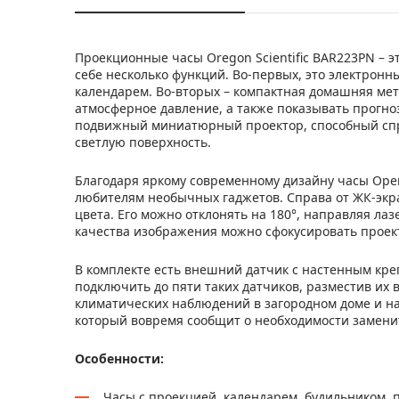
Проекционные часы Oregon Scientific BAR223PN – 
себе несколько функций. Во-первых, это электрон
календарем. Во-вторых – компактная домашняя ме
атмосферное давление, а также показывать прогно
подвижный миниатюрный проектор, способный спр
светлую поверхность.
Благодаря яркому современному дизайну часы Оре
любителям необычных гаджетов. Справа от ЖК-экр
цвета. Его можно отклонять на 180°, направляя ла
качества изображения можно сфокусировать проект
В комплекте есть внешний датчик с настенным кре
подключить до пяти таких датчиков, разместив их 
климатических наблюдений в загородном доме и на
который вовремя сообщит о необходимости замени
Особенности:
Часы с проекцией, календарем, будильником, 