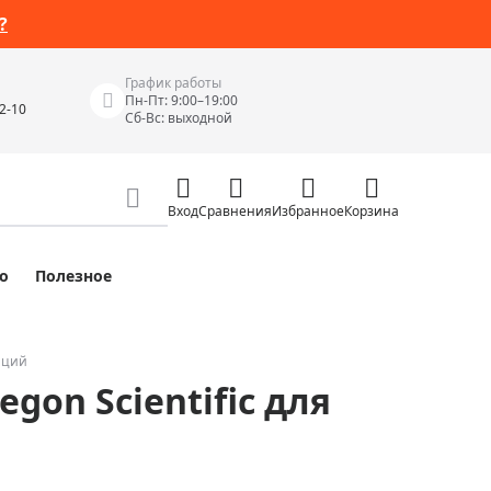
?
График работы
Пн-Пт: 9:00–19:00
42-10
Сб-Вс: выходной
Вход
Сравнения
Избранное
Корзина
о
Полезное
Измерительные инструменты
Измерительные рулетки
Лазерные уровни
нций
on Scientific для
 Junior
Цифровые уровни и угломеры
ов
Электроизмерительные приборы
Приборы неразрушающего контроля