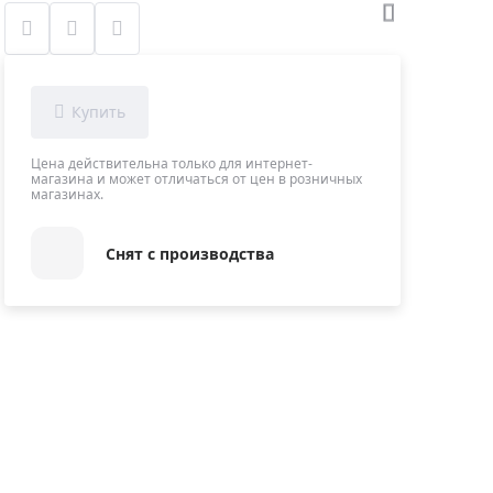
Приборы теплового контроля
Приборы для обслуживания сетей
Детекторы проводки
Влагомеры (датчики влажности)
Лазерные дальномеры
Цена действительна только для интернет-
Измерители параметров окружающей
магазина и может отличаться от цен в розничных
магазинах.
среды
Термометры кулинарные (термощупы)
Снят с производства
Видеоэндоскопы
мяти
Курвиметры
Тестеры качества воды
Нивелиры оптические
Металлоискатели
Теодолиты
Прочее