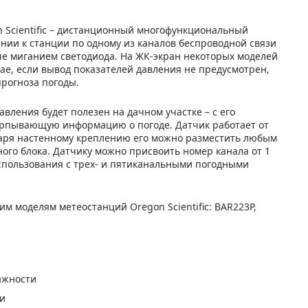
 Scientific – дистанционный многофункциональный
ии к станции по одному из каналов беспроводной связи
че миганием светодиода. На ЖК-экран некоторых моделей
ае, если вывод показателей давления не предусмотрен,
рогноза погоды.
авления будет полезен на дачном участке – с его
рпывающую информацию о погоде. Датчик работает от
одаря настенному креплению его можно разместить любым
ного блока. Датчику можно присвоить номер канала от 1
использования с трех- и пятиканальными погодными
 моделям метеостанций Oregon Scientific: BAR223P,
ажности
ии