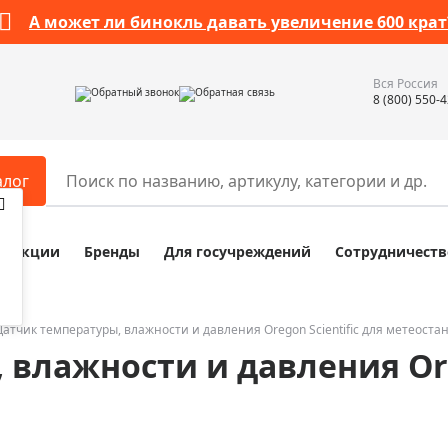
А может ли бинокль давать увеличение 600 крат
Вся Россия
Обратный звонок
Обратная связь
8 (800) 550-
алог
Акции
Бренды
Для госучреждений
Сотрудничеств
ары
Разное
ры для телескопов
Обучающие наборы
ры для микроскопов
Компасы
Датчик температуры, влажности и давления Oregon Scientific для метеоста
влажности и давления Oreg
ры для зрительных труб
Наборы исследователя Bresser
ры для биноклей
Наборы для химических опыт
ры для луп
Глобусы