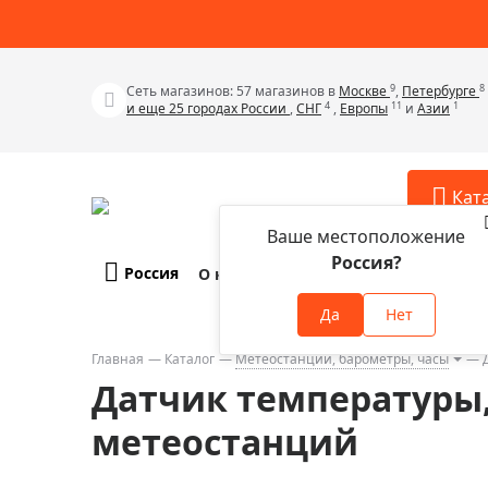
9
8
Сеть магазинов: 57 магазинов в
Москве
,
Петербурге
4
11
1
и еще 25 городах России
,
СНГ
,
Европы
и
Азии
Кат
Ваше местоположение
Россия?
Россия
О компании
Оплата и доставка
Телескопы
Аксессу
Да
Нет
Аксессуа
Микроскопы
Аксессуа
Главная
Каталог
Метеостанции, барометры, часы
Бинокли
Датчик температуры, 
Аксессуа
Зрительные трубы
Аксессуа
метеостанций
Лупы
Аксессуа
Монокуляры