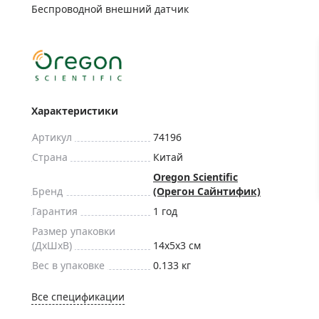
ры для приборов ночного
Глобусы интерактивные
Беспроводной внешний датчик
Лазерные дальномеры
ажа
Штативы
Сумки, кейсы, чехлы
ажа оптики по специальным
Средства для очистки оптики
ажа выставочных образцов
Характеристики
Трихинеллоскопы
Карты, постеры, литература
Артикул
74196
Страна
Китай
Фонари
Oregon Scientific
Элементы питания, карты па
Бренд
(Орегон Сайнтифик)
Фотоловушки
Гарантия
1 год
Экшн-камеры
Размер упаковки
(ДxШxВ)
14x5x3 см
Фотооборудование
Вес в упаковке
0.133 кг
Мерч
Все спецификации