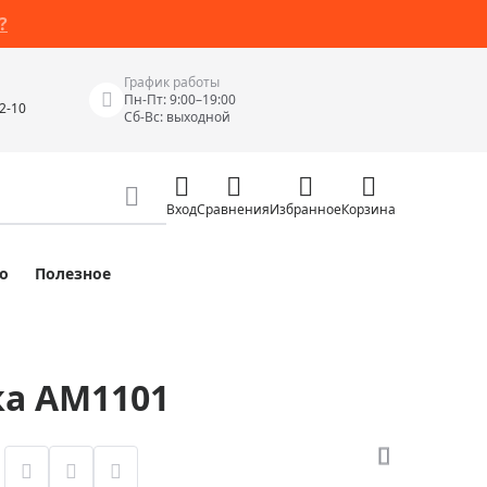
?
График работы
Пн-Пт: 9:00–19:00
42-10
Сб-Вс: выходной
Вход
Сравнения
Избранное
Корзина
о
Полезное
Измерительные инструменты
Измерительные рулетки
Лазерные уровни
ка AM1101
 Junior
Цифровые уровни и угломеры
ов
Электроизмерительные приборы
Приборы неразрушающего контроля