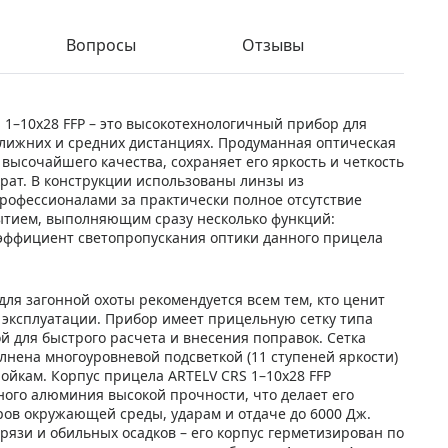
Вопросы
Отзывы
 1–10x28 FFP – это высокотехнологичный прибор для
лижних и средних дистанциях. Продуманная оптическая
ысочайшего качества, сохраняет его яркость и четкость
рат. В конструкции использованы линзы из
профессионалами за практически полное отсутствие
тием, выполняющим сразу несколько функций:
эффициент светопропускания оптики данного прицела
для загонной охоты рекомендуется всем тем, кто ценит
о эксплуатации. Прибор имеет прицельную сетку типа
й для быстрого расчета и внесения поправок. Сетка
лнена многоуровневой подсветкой (11 ступеней яркости)
ойкам. Корпус прицела ARTELV CRS 1–10x28 FFP
ного алюминия высокой прочности, что делает его
ов окружающей среды, ударам и отдаче до 6000 Дж.
рязи и обильных осадков – его корпус герметизирован по