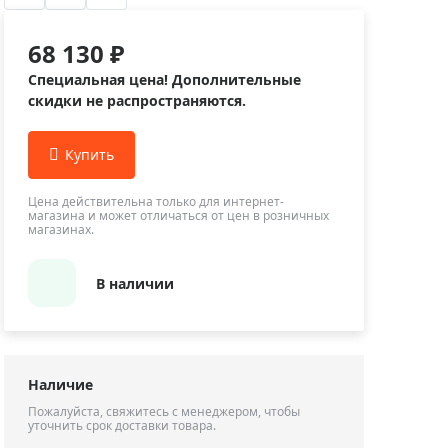
Приборы теплового контроля
Приборы для обслуживания сетей
68 130 ₽
Детекторы проводки
Специальная цена! Дополнительные
Влагомеры (датчики влажности)
скидки не распространяются.
Лазерные дальномеры
Измерители параметров окружающей
среды
Цена действительна только для интернет-
Термометры кулинарные (термощупы)
магазина и может отличаться от цен в розничных
магазинах.
Видеоэндоскопы
мяти
Курвиметры
В наличии
Тестеры качества воды
Нивелиры оптические
Металлоискатели
Наличие
Теодолиты
Пожалуйста, свяжитесь с менеджером, чтобы
уточнить срок доставки товара.
Прочее