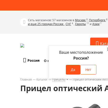
9
8
Сеть магазинов: 57 магазинов в
Москве
,
Петербурге
4
11
1
и еще 25 городах России
,
СНГ
,
Европы
и
Азии
Кат
Ваше местоположение
Россия?
Россия
О компании
Оплата и доставка
Телескопы
Аксессу
Да
Нет
Аксессуа
Микроскопы
Аксессуа
Главная
Каталог
Прицелы
Прицел оптический ARTE
Бинокли
Прицел оптический AR
Аксессуа
Зрительные трубы
Аксессуа
Лупы
Аксессуа
Монокуляры