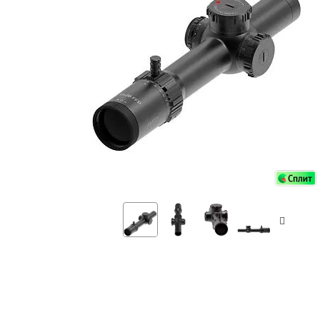
Аксессуа
видения
Приборы ночного видения
Распрод
Тепловизоры
Распрод
Прицелы
ценам
Фотогаджеты
Распрод
Метеостанции, барометры, часы
Discovery (Дискавери)
Оптика для детей Levenhuk LabZZ
Астропланетарии
Подарки
Хиты продаж
Акции