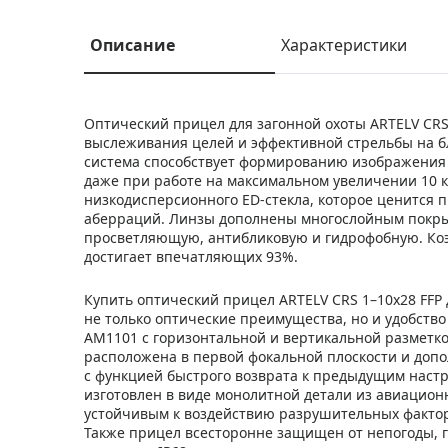
Описание
Характеристики
Оптический прицел для загонной охоты ARTELV CRS
выслеживания целей и эффективной стрельбы на б
система способствует формированию изображения в
даже при работе на максимальном увеличении 10 к
низкодисперсионного ED-стекла, которое ценится 
аберраций. Линзы дополнены многослойным покры
просветляющую, антибликовую и гидрофобную. Ко
достигает впечатляющих 93%.
Купить оптический прицел ARTELV CRS 1–10x28 FFP 
не только оптические преимущества, но и удобств
AM1101 с горизонтальной и вертикальной разметко
расположена в первой фокальной плоскости и допо
с функцией быстрого возврата к предыдущим настр
изготовлен в виде монолитной детали из авиацион
устойчивым к воздействию разрушительных фактор
Также прицел всесторонне защищен от непогоды, г