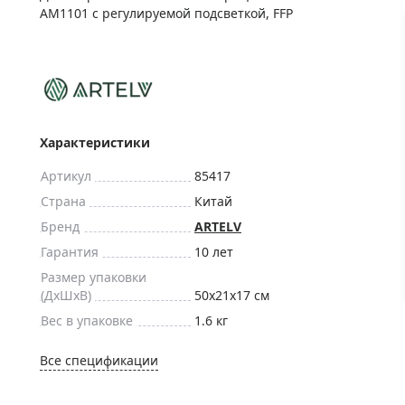
ры для приборов ночного
Глобусы интерактивные
AM1101 с регулируемой подсветкой, FFP
Лазерные дальномеры
ажа
Штативы
Сумки, кейсы, чехлы
ажа оптики по специальным
Средства для очистки оптики
ажа выставочных образцов
Характеристики
Трихинеллоскопы
Карты, постеры, литература
Артикул
85417
Фонари
Страна
Китай
Бренд
ARTELV
Элементы питания, карты па
Гарантия
10 лет
Фотоловушки
Размер упаковки
Экшн-камеры
(ДxШxВ)
50x21x17 см
Фотооборудование
Вес в упаковке
1.6 кг
Мерч
Все спецификации