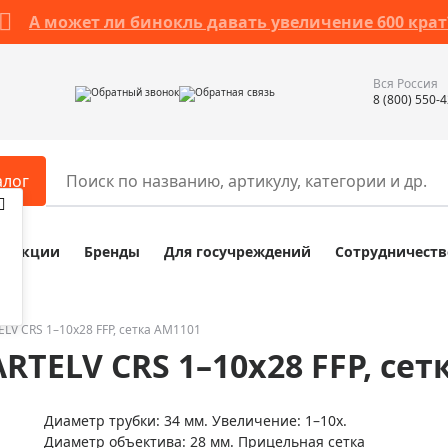
А может ли бинокль давать увеличение 600 крат
Вся Россия
Обратный звонок
Обратная связь
8 (800) 550-
алог
Акции
Бренды
Для госучреждений
Сотрудничеств
ары
Разное
ры для телескопов
Обучающие наборы
ры для микроскопов
Компасы
LV CRS 1–10x28 FFP, сетка AM1101
TELV CRS 1–10x28 FFP, сет
ры для зрительных труб
Наборы исследователя Bresser
ры для биноклей
Наборы для химических опыт
Диаметр трубки: 34 мм. Увеличение: 1–10x.
ры для луп
Глобусы
Диаметр объектива: 28 мм. Прицельная сетка