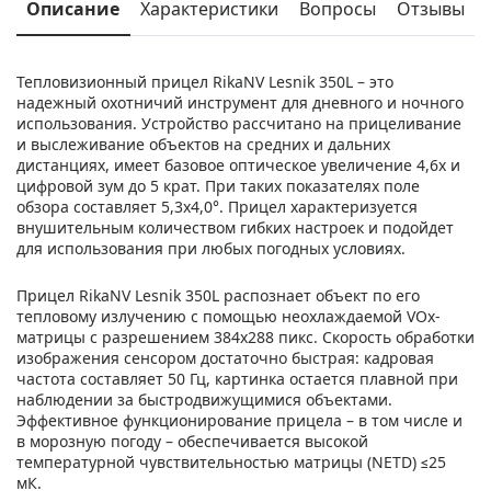
Описание
Характеристики
Вопросы
Отзывы
Тепловизионный прицел RikaNV Lesnik 350L – это
надежный охотничий инструмент для дневного и ночного
использования. Устройство рассчитано на прицеливание
и выслеживание объектов на средних и дальних
дистанциях, имеет базовое оптическое увеличение 4,6x и
цифровой зум до 5 крат. При таких показателях поле
обзора составляет 5,3x4,0°. Прицел характеризуется
внушительным количеством гибких настроек и подойдет
для использования при любых погодных условиях.
Прицел RikaNV Lesnik 350L распознает объект по его
тепловому излучению с помощью неохлаждаемой VOx-
матрицы с разрешением 384x288 пикс. Скорость обработки
изображения сенсором достаточно быстрая: кадровая
частота составляет 50 Гц, картинка остается плавной при
наблюдении за быстродвижущимися объектами.
Эффективное функционирование прицела – в том числе и
в морозную погоду – обеспечивается высокой
температурной чувствительностью матрицы (NETD) ≤25
мК.