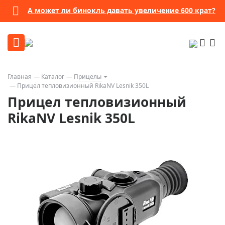
А может ли бинокль давать увеличение 600 крат?
Главная
Каталог
Прицелы
Прицел тепловизионный RikaNV Lesnik 350L
Прицел тепловизионный
RikaNV Lesnik 350L