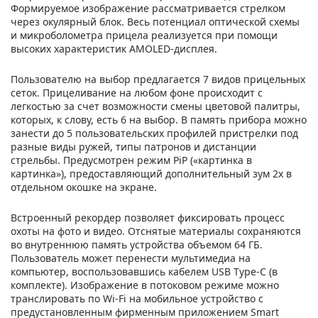
Формируемое изображение рассматривается стрелком
через окулярный блок. Весь потенциал оптической схемы
и микроболометра прицела реализуется при помощи
высоких характеристик AMOLED-дисплея.
Пользователю на выбор предлагается 7 видов прицельных
сеток. Прицеливание на любом фоне происходит с
легкостью за счет возможности смены цветовой палитры,
которых, к слову, есть 6 на выбор. В память прибора можно
занести до 5 пользовательских профилей пристрелки под
разные виды ружей, типы патронов и дистанции
стрельбы. Предусмотрен режим PiP («картинка в
картинка»), предоставляющий дополнительный зум 2x в
отдельном окошке на экране.
Встроенный рекордер позволяет фиксировать процесс
охоты на фото и видео. Отснятые материалы сохраняются
во внутреннюю память устройства объемом 64 ГБ.
Пользователь может перенести мультимедиа на
компьютер, воспользовавшись кабелем USB Type-C (в
комплекте). Изображение в потоковом режиме можно
транслировать по Wi-Fi на мобильное устройство с
предустановленным фирменным приложением Smart