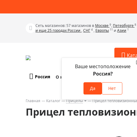
9
8
Сеть магазинов: 57 магазинов в
Москве
,
Петербурге
4
11
1
и еще 25 городах России
,
СНГ
,
Европы
и
Азии
Кат
Ваше местоположение
Россия?
Россия
О компании
Оплата и доставка
Телескопы
Аксессу
Да
Нет
Аксессуа
Микроскопы
Аксессуа
Главная
Каталог
Прицелы
Прицел тепловизионный 
Бинокли
Прицел тепловизионн
Аксессуа
Зрительные трубы
Аксессуа
Лупы
Аксессуа
Монокуляры