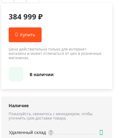
Приборы теплового контроля
Приборы для обслуживания сетей
384 999 ₽
Детекторы проводки
Влагомеры (датчики влажности)
Лазерные дальномеры
Измерители параметров окружающей
Цена действительна только для интернет-
магазина и может отличаться от цен в розничных
среды
магазинах.
Термометры кулинарные (термощупы)
Видеоэндоскопы
В наличии
мяти
Курвиметры
Тестеры качества воды
Нивелиры оптические
Наличие
Металлоискатели
Пожалуйста, свяжитесь с менеджером, чтобы
уточнить срок доставки товара.
Теодолиты
Прочее
Удаленный склад