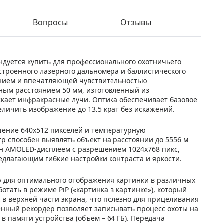
Вопросы
Отзывы
ндуется купить для профессионального охотничьего
строенного лазерного дальномера и баллистического
ением и впечатляющей чувствительностью
ным расстоянием 50 мм, изготовленный из
скает инфракрасные лучи. Оптика обеспечивает базовое
величить изображение до 13,5 крат без искажений.
шение 640x512 пикселей и температурную
тр способен выявлять объект на расстоянии до 5556 м
ен AMOLED-дисплеем с разрешением 1024x768 пикс,
длагающим гибкие настройки контраста и яркости.
р для оптимального отображения картинки в различных
отать в режиме PiP («картинка в картинке»), который
 в верхней части экрана, что полезно для прицеливания
енный рекордер позволяет записывать процесс охоты на
в памяти устройства (объем – 64 ГБ). Передача