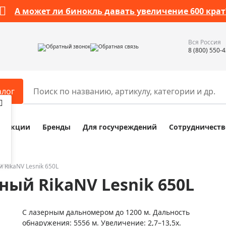
А может ли бинокль давать увеличение 600 крат
Вся Россия
Обратный звонок
Обратная связь
8 (800) 550-
алог
Акции
Бренды
Для госучреждений
Сотрудничеств
ары
Разное
ры для телескопов
Обучающие наборы
ры для микроскопов
Компасы
RikaNV Lesnik 650L
ый RikaNV Lesnik 650L
ры для зрительных труб
Наборы исследователя Bresser
ры для биноклей
Наборы для химических опыт
С лазерным дальномером до 1200 м. Дальность
ры для луп
Глобусы
обнаружения: 5556 м. Увеличение: 2,7–13,5х.