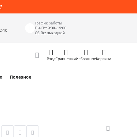
?
График работы
Пн-Пт: 9:00–19:00
42-10
Сб-Вс: выходной
Вход
Сравнения
Избранное
Корзина
о
Полезное
Измерительные инструменты
Измерительные рулетки
Лазерные уровни
 Junior
Цифровые уровни и угломеры
ов
Электроизмерительные приборы
Приборы неразрушающего контроля