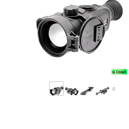
Аксессуа
видения
Приборы ночного видения
Распрод
Тепловизоры
Распрод
Прицелы
ценам
Фотогаджеты
Распрод
Метеостанции, барометры, часы
Discovery (Дискавери)
Оптика для детей Levenhuk LabZZ
Астропланетарии
Подарки
Хиты продаж
Акции