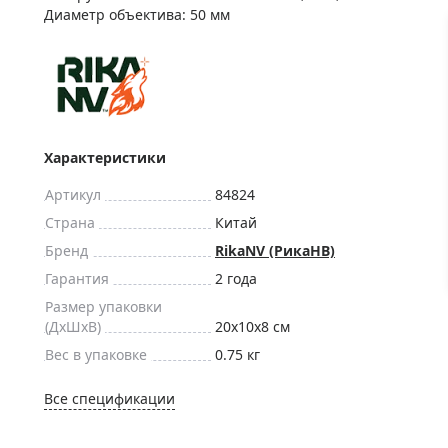
ры для приборов ночного
Глобусы интерактивные
Диаметр объектива: 50 мм
Лазерные дальномеры
ажа
Штативы
Сумки, кейсы, чехлы
ажа оптики по специальным
Средства для очистки оптики
ажа выставочных образцов
Характеристики
Трихинеллоскопы
Карты, постеры, литература
Артикул
84824
Фонари
Страна
Китай
Бренд
RikaNV (РикаНВ)
Элементы питания, карты па
Гарантия
2 года
Фотоловушки
Размер упаковки
Экшн-камеры
(ДxШxВ)
20x10x8 см
Фотооборудование
Вес в упаковке
0.75 кг
Мерч
Все спецификации