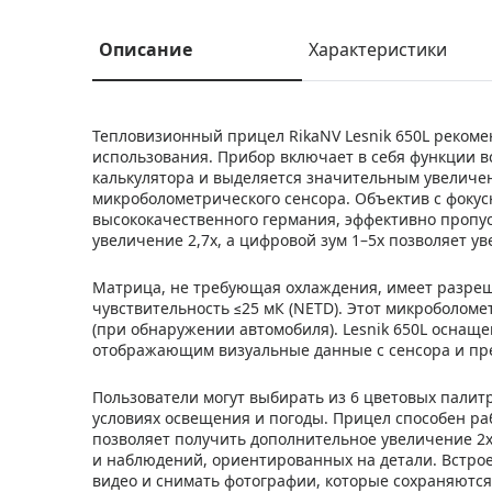
Описание
Характеристики
Тепловизионный прицел RikaNV Lesnik 650L рекоме
использования. Прибор включает в себя функции в
калькулятора и выделяется значительным увелич
микроболометрического сенсора. Объектив с фокус
высококачественного германия, эффективно пропу
увеличение 2,7x, а цифровой зум 1–5x позволяет у
Матрица, не требующая охлаждения, имеет разре
чувствительность ≤25 мК (NETD). Этот микроболоме
(при обнаружении автомобиля). Lesnik 650L оснащ
отображающим визуальные данные с сенсора и пре
Пользователи могут выбирать из 6 цветовых палит
условиях освещения и погоды. Прицел способен раб
позволяет получить дополнительное увеличение 2x
и наблюдений, ориентированных на детали. Встро
видео и снимать фотографии, которые сохраняются 