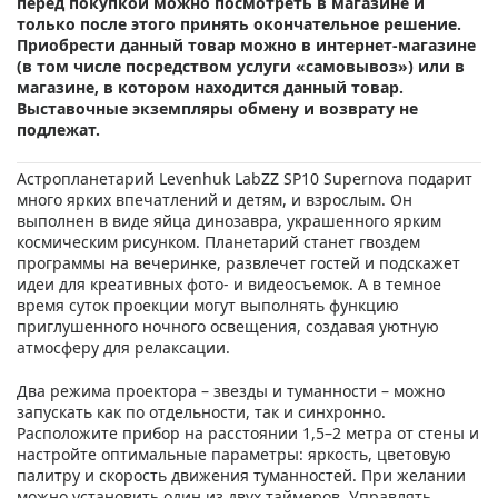
перед покупкой можно посмотреть в магазине и
только после этого принять окончательное решение.
Приобрести данный товар можно в интернет-магазине
(в том числе посредством услуги «самовывоз») или в
магазине, в котором находится данный товар.
Выставочные экземпляры обмену и возврату не
подлежат.
Астропланетарий Levenhuk LabZZ SP10 Supernova подарит
много ярких впечатлений и детям, и взрослым. Он
выполнен в виде яйца динозавра, украшенного ярким
космическим рисунком. Планетарий станет гвоздем
программы на вечеринке, развлечет гостей и подскажет
идеи для креативных фото- и видеосъемок. А в темное
время суток проекции могут выполнять функцию
приглушенного ночного освещения, создавая уютную
атмосферу для релаксации.
Два режима проектора – звезды и туманности – можно
запускать как по отдельности, так и синхронно.
Расположите прибор на расстоянии 1,5–2 метра от стены и
настройте оптимальные параметры: яркость, цветовую
палитру и скорость движения туманностей. При желании
можно установить один из двух таймеров. Управлять