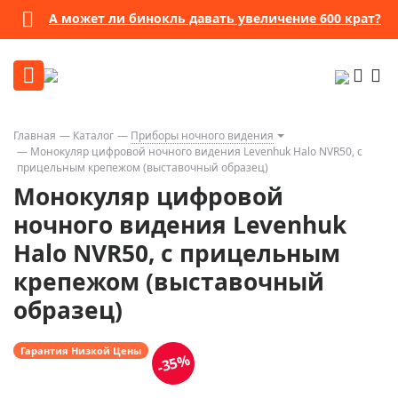
А может ли бинокль давать увеличение 600 крат?
Главная
Каталог
Приборы ночного видения
Монокуляр цифровой ночного видения Levenhuk Halo NVR50, с
прицельным крепежом (выставочный образец)
Монокуляр цифровой
ночного видения Levenhuk
Halo NVR50, с прицельным
крепежом (выставочный
образец)
Гарантия Низкой Цены
-35%