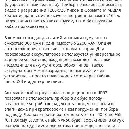
флуоресцентный зеленый). Прибор позволяет записывать
видео в разрешении 1280х720 пикс и в формате MP4. Для
хранения данных используется встроенная память 16 ГБ.
Видео записывается как со звуком, так и без звука (на
выбор пользователя).
В комплект входят два литий-ионных аккумулятора
емкостью 900 мАч и один емкостью 2200 мАч. Опция
автоотключения позволяет экономить заряд. Для
перезарядки аккумуляторов используется универсальное
зарядное устройство, входящее в комплект поставки
(подходит для аккумуляторов обоих типов). Также
аккумуляторы можно зарядить, не вынимая их из
устройства, – просто подключив к сети через кабель
microUSB и адаптер питания.
Алюминиевый корпус с влагозащищенностью IP67
позволяет использовать прибор в любую погоду –
внутреннее устройство надежно защищено от пыли и
влаги, даже при кратковременном погружении прибора
под воду. Диапазон рабочих температур – от –40 °C до +55
°C, поэтому Levenhuk Halo NVR50 будет эффективен в самую
разную погоду, зимой или летом, при дожде, снеге или в