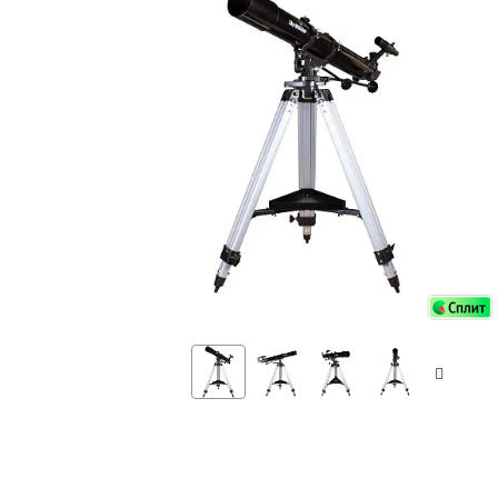
Аксессуа
видения
Приборы ночного видения
Распрод
Тепловизоры
Распрод
Прицелы
ценам
Фотогаджеты
Распрод
Метеостанции, барометры, часы
Discovery (Дискавери)
Оптика для детей Levenhuk LabZZ
Астропланетарии
Подарки
Хиты продаж
Акции