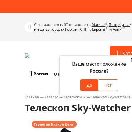
9
8
Сеть магазинов: 57 магазинов в
Москве
,
Петербурге
4
11
1
и еще 25 городах России
,
СНГ
,
Европы
и
Азии
Кат
Ваше местоположение
Россия?
Россия
О компании
Оплата и доставка
Телескопы
Аксессу
Да
Нет
Аксессуа
Микроскопы
Аксессуа
Главная
Каталог
Телескопы
Телескоп Sky-Watcher 
Бинокли
Телескоп Sky-Watcher
Аксессуа
Зрительные трубы
Аксессуа
Лупы
Аксессуа
Гарантия Низкой Цены
Монокуляры