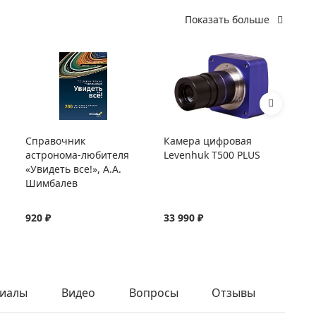
Показать больше
Справочник
Камера цифровая
Пр
астронома-любителя
Levenhuk T500 PLUS
об
«Увидеть все!», А.А.
Wa
Шимбалев
920 ₽
33 990 ₽
10
иалы
Видео
Вопросы
Отзывы