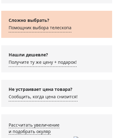
Сложно выбрать?
Помощник выбора телескопа
Нашли дешевле?
изма
Адаптер Levenhuk A10
Окуляр Sk
Получите ту же цену + подарок!
орачивающая Sky-
для смартфона
UWA 58° 7 
tcher 45° 1,25"
Не устраивает цена товара?
 790 ₽
3 090 ₽
13 990 ₽
Сообщить, когда цена снизится!
Рассчитать увеличение
и подобрать окуляр