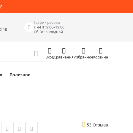
?
График работы
Пн-Пт: 9:00–19:00
42-10
Сб-Вс: выходной
Вход
Сравнения
Избранное
Корзина
о
Полезное
Измерительные инструменты
Измерительные рулетки
Лазерные уровни
 Junior
Цифровые уровни и угломеры
ов
Электроизмерительные приборы
5
3 Отзыва
Приборы неразрушающего контроля