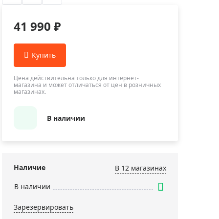
Приборы теплового контроля
Приборы для обслуживания сетей
41 990 ₽
Детекторы проводки
Влагомеры (датчики влажности)
Лазерные дальномеры
Измерители параметров окружающей
Цена действительна только для интернет-
магазина и может отличаться от цен в розничных
среды
магазинах.
Термометры кулинарные (термощупы)
Видеоэндоскопы
В наличии
мяти
Курвиметры
Тестеры качества воды
Нивелиры оптические
Наличие
В 12 магазинах
Металлоискатели
В наличии
Теодолиты
Зарезервировать
Прочее