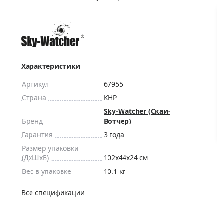
ры для приборов ночного
Глобусы интерактивные
Лазерные дальномеры
ажа
Штативы
Сумки, кейсы, чехлы
ажа оптики по специальным
Средства для очистки оптики
Характеристики
ажа выставочных образцов
Трихинеллоскопы
Артикул
67955
Карты, постеры, литература
Страна
КНР
Фонари
Sky-Watcher (Скай-
Бренд
Вотчер)
Элементы питания, карты па
Гарантия
3 года
Фотоловушки
Размер упаковки
Экшн-камеры
(ДxШxВ)
102x44x24 см
Фотооборудование
Вес в упаковке
10.1 кг
Мерч
Все спецификации