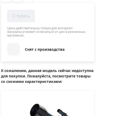
Приборы теплового контроля
Приборы для обслуживания сетей
Детекторы проводки
Влагомеры (датчики влажности)
Цена действительна только для интернет-
магазина и может отличаться от цен в розничных
Лазерные дальномеры
магазинах.
Измерители параметров окружающей
среды
Снят с производства
Термометры кулинарные (термощупы)
Видеоэндоскопы
мяти
Курвиметры
К сожалению, данная модель сейчас недоступна
для покупки. Пожалуйста, посмотрите товары
Тестеры качества воды
со схожими характеристиками:
Нивелиры оптические
Металлоискатели
Теодолиты
Прочее