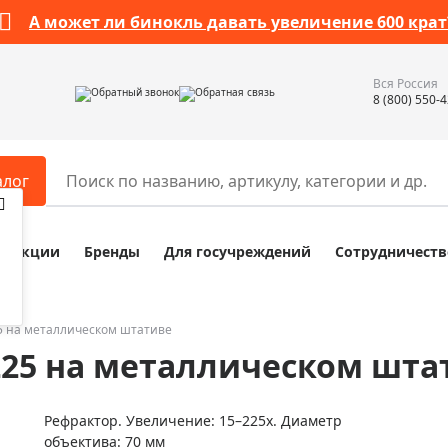
А может ли бинокль давать увеличение 600 крат
Вся Россия
Обратный звонок
Обратная связь
8 (800) 550-
алог
Акции
Бренды
Для госучреждений
Сотрудничеств
ары
Разное
ры для телескопов
Обучающие наборы
ры для микроскопов
Компасы
225 на металлическом штативе
/225 на металлическом шта
ры для зрительных труб
Наборы исследователя Bresser
ры для биноклей
Наборы для химических опыт
Рефрактор. Увеличение: 15–225х. Диаметр
ры для луп
Глобусы
объектива: 70 мм