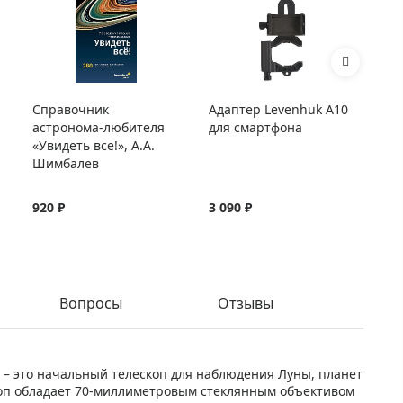
Справочник
Адаптер Levenhuk A10
Са
астронома-любителя
для смартфона
оп
«Увидеть все!», А.А.
NG
Шимбалев
920 ₽
3 090 ₽
35
Вопросы
Отзывы
е – это начальный телескоп для наблюдения Луны, планет
коп обладает 70-миллиметровым стеклянным объективом