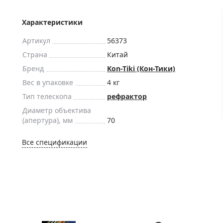
ры для приборов ночного
Глобусы интерактивные
Лазерные дальномеры
Характеристики
ажа
Штативы
Артикул
56373
Сумки, кейсы, чехлы
ажа оптики по специальным
Страна
Китай
Средства для очистки оптики
Бренд
Kon-Tiki (Кон-Тики)
ажа выставочных образцов
Трихинеллоскопы
Вес в упаковке
4 кг
Карты, постеры, литература
Тип телескопа
рефрактор
Диаметр объектива
Фонари
(апертура), мм
70
Элементы питания, карты па
Фотоловушки
Все спецификации
Экшн-камеры
Фотооборудование
Мерч