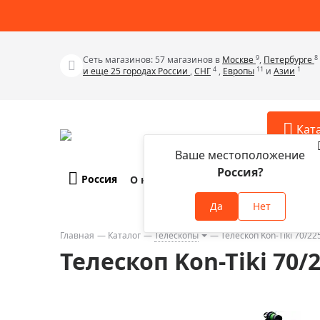
9
8
Сеть магазинов: 57 магазинов в
Москве
,
Петербурге
4
11
1
и еще 25 городах России
,
СНГ
,
Европы
и
Азии
Кат
Ваше местоположение
Россия?
Россия
О компании
Оплата и доставка
Телескопы
Аксессу
Да
Нет
Аксессуа
Микроскопы
Аксессуа
Главная
Каталог
Телескопы
Телескоп Kon-Tiki 70/
Бинокли
Телескоп Kon-Tiki 70
Аксессуа
Зрительные трубы
Аксессуа
Лупы
Аксессуа
Монокуляры