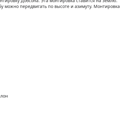
нтировку Добсона. Эта монтировка ставится на землю.
бу можно передвигать по высоте и азимуту. Монтировка
алон