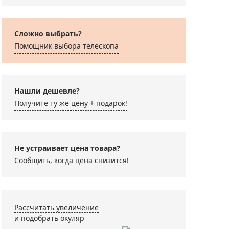
Сложно выбрать?
Помощник выбора телескопа
Нашли дешевле?
уляр Sky-Watcher
Адаптер Levenhuk A10
Линза Барл
Получите ту же цену + подарок!
A 58° 4 мм, 1,25”
для смартфона
Watcher 2x,
адаптером
Не устраивает цена товара?
 990 ₽
3 090 ₽
10 490 ₽
Сообщить, когда цена снизится!
Рассчитать увеличение
и подобрать окуляр