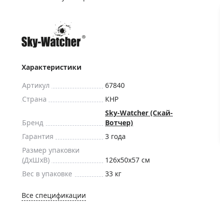
ры для приборов ночного
Глобусы интерактивные
Лазерные дальномеры
ажа
Штативы
Сумки, кейсы, чехлы
ажа оптики по специальным
Средства для очистки оптики
Характеристики
ажа выставочных образцов
Трихинеллоскопы
Артикул
67840
Карты, постеры, литература
Страна
КНР
Фонари
Sky-Watcher (Скай-
Бренд
Вотчер)
Элементы питания, карты па
Гарантия
3 года
Фотоловушки
Размер упаковки
Экшн-камеры
(ДxШxВ)
126x50x57 см
Фотооборудование
Вес в упаковке
33 кг
Мерч
Все спецификации