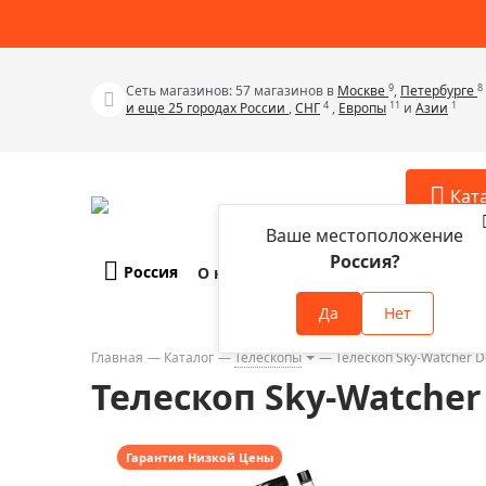
9
8
Сеть магазинов: 57 магазинов в
Москве
,
Петербурге
4
11
1
и еще 25 городах России
,
СНГ
,
Европы
и
Азии
Кат
Ваше местоположение
Россия?
Россия
О компании
Оплата и доставка
Телескопы
Аксессу
Да
Нет
Аксессуа
Микроскопы
Аксессуа
Главная
Каталог
Телескопы
Телескоп Sky-Watcher D
Бинокли
Телескоп Sky-Watcher 
Аксессуа
Зрительные трубы
Аксессуа
Лупы
Аксессуа
Гарантия Низкой Цены
Монокуляры