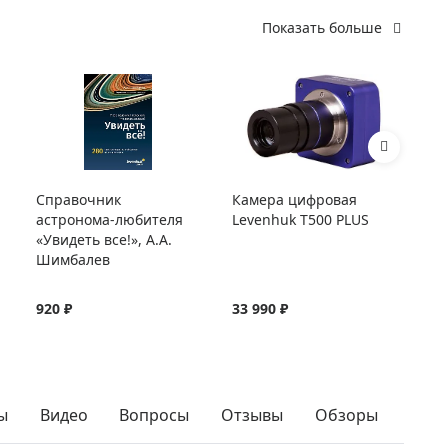
Показать больше
Справочник
Камера цифровая
Ок
астронома-любителя
Levenhuk T500 PLUS
UW
«Увидеть все!», А.А.
Шимбалев
920 ₽
33 990 ₽
13
ы
Видео
Вопросы
Отзывы
Обзоры