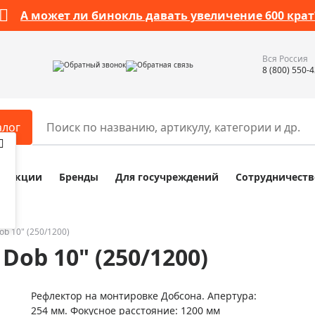
А может ли бинокль давать увеличение 600 крат
Вся Россия
Обратный звонок
Обратная связь
8 (800) 550-
алог
Акции
Бренды
Для госучреждений
Сотрудничеств
ары
Разное
ры для телескопов
Обучающие наборы
ры для микроскопов
Компасы
ob 10" (250/1200)
Dob 10" (250/1200)
ры для зрительных труб
Наборы исследователя Bresser
ры для биноклей
Наборы для химических опыт
Рефлектор на монтировке Добсона. Апертура:
ры для луп
Глобусы
254 мм. Фокусное расстояние: 1200 мм