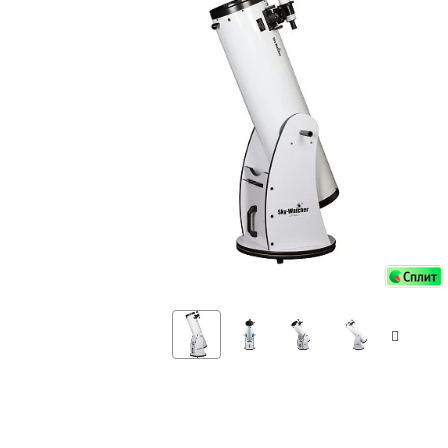
Аксессуа
видения
Приборы ночного видения
Распрод
Тепловизоры
Распрод
Прицелы
ценам
Фотогаджеты
Распрод
Метеостанции, барометры, часы
Discovery (Дискавери)
Оптика для детей Levenhuk LabZZ
Астропланетарии
Подарки
Хиты продаж
Акции