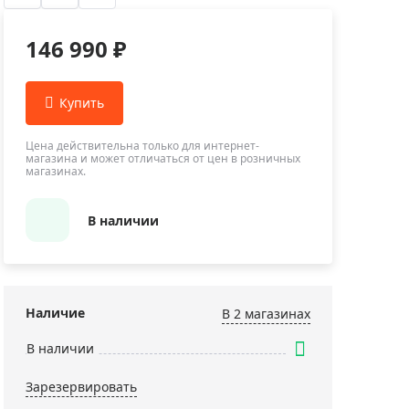
Приборы теплового контроля
Приборы для обслуживания сетей
146 990 ₽
Детекторы проводки
Влагомеры (датчики влажности)
Лазерные дальномеры
Измерители параметров окружающей
Цена действительна только для интернет-
магазина и может отличаться от цен в розничных
среды
магазинах.
Термометры кулинарные (термощупы)
Видеоэндоскопы
В наличии
мяти
Курвиметры
Тестеры качества воды
Нивелиры оптические
Наличие
В 2 магазинах
Металлоискатели
В наличии
Теодолиты
Зарезервировать
Прочее