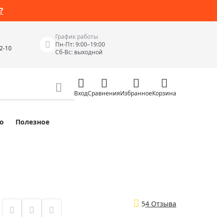
?
График работы
Пн-Пт: 9:00–19:00
42-10
Сб-Вс: выходной
Вход
Сравнения
Избранное
Корзина
о
Полезное
Измерительные инструменты
Измерительные рулетки
Лазерные уровни
 Junior
Цифровые уровни и угломеры
ов
Электроизмерительные приборы
5
4 Отзыва
Приборы неразрушающего контроля