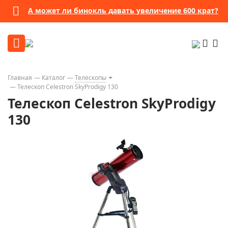
А может ли бинокль давать увеличение 600 крат?
Главная
Каталог
Телескопы
Телескоп Celestron SkyProdigy 130
Телескоп Celestron SkyProdigy
130