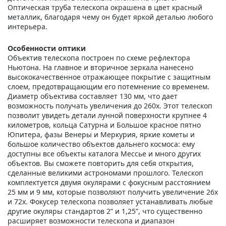
Оптическая труба телескопа окрашена в цвет красный
металлик, благодаря чему он будет яркой деталью любого
интерьера.
Особенности оптики
Объектив телескопа построен по схеме рефлектора
Ньютона. На главное и вторичное зеркала нанесено
высококачественное отражающее покрытие с защитным
слоем, предотвращающим его потемнение со временем.
Диаметр объектива составляет 130 мм, что дает
возможность получать увеличения до 260х. Этот телескоп
позволит увидеть детали лунной поверхности крупнее 4
километров, кольца Сатурна и Большое красное пятно
Юпитера, фазы Венеры и Меркурия, яркие кометы и
большое количество объектов дальнего космоса: ему
доступны все объекты каталога Мессье и много других
объектов. Вы сможете повторить для себя открытия,
сделанные великими астрономами прошлого. Телескоп
комплектуется двумя окулярами с фокусным расстоянием
25 мм и 9 мм, которые позволяют получить увеличение 26х
и 72х. Фокусер телескопа позволяет устанавливать любые
другие окуляры стандартов 2” и 1,25”, что существенно
расширяет возможности телескопа и диапазон