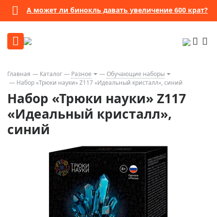
А может ли бинокль давать увеличение 600 крат?
Главная
Каталог
Разное
Обучающие наборы
Набор «Трюки науки» Z117 «Идеальный кристалл», синий
Набор «Трюки науки» Z117
«Идеальный кристалл»,
синий