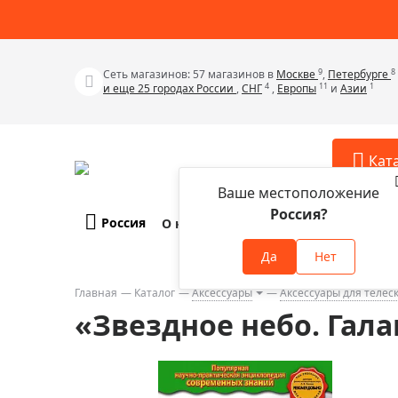
9
8
Сеть магазинов: 57 магазинов в
Москве
,
Петербурге
4
11
1
и еще 25 городах России
,
СНГ
,
Европы
и
Азии
Кат
Ваше местоположение
Россия?
Россия
О компании
Оплата и доставка
Телескопы
Аксессу
Да
Нет
Аксессуа
Микроскопы
Аксессуа
Главная
Каталог
Аксессуары
Аксессуары для телес
Бинокли
«Звездное небо. Гала
Аксессуа
Зрительные трубы
Аксессуа
Лупы
Аксессуа
Монокуляры