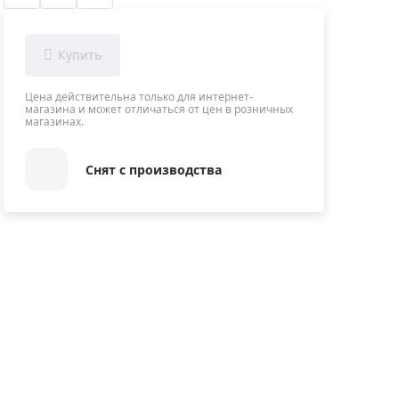
Приборы теплового контроля
Приборы для обслуживания сетей
Детекторы проводки
Влагомеры (датчики влажности)
Цена действительна только для интернет-
магазина и может отличаться от цен в розничных
Лазерные дальномеры
магазинах.
Измерители параметров окружающей
среды
Снят с производства
Термометры кулинарные (термощупы)
Видеоэндоскопы
мяти
Курвиметры
Тестеры качества воды
Нивелиры оптические
Металлоискатели
Теодолиты
Прочее