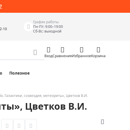
?
График работы
Пн-Пт: 9:00–19:00
42-10
Сб-Вс: выходной
Вход
Сравнения
Избранное
Корзина
о
Полезное
Измерительные инструменты
Измерительные рулетки
Лазерные уровни
о. Галактики, созвездия, метеориты», Цветков В.И.
ты», Цветков В.И.
 Junior
Цифровые уровни и угломеры
ов
Электроизмерительные приборы
Приборы неразрушающего контроля