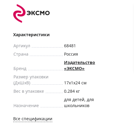
ры для приборов ночного
Глобусы интерактивные
Лазерные дальномеры
ажа
Штативы
Сумки, кейсы, чехлы
ажа оптики по специальным
Характеристики
Средства для очистки оптики
ажа выставочных образцов
Артикул
68481
Трихинеллоскопы
Страна
Россия
Карты, постеры, литература
Издательство
Фонари
Бренд
«ЭКСМО»
Элементы питания, карты па
Размер упаковки
(ДxШxВ)
17x1x24 см
Фотоловушки
Вес в упаковке
0.284 кг
Экшн-камеры
для детей, для
Фотооборудование
Назначение
школьников
Мерч
Все спецификации