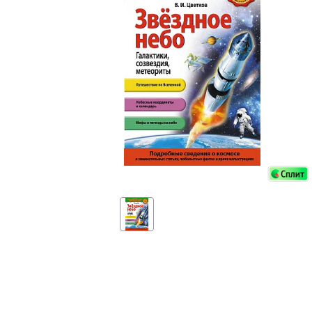
Аксессуа
видения
Приборы ночного видения
Распрод
Тепловизоры
Распрод
Прицелы
ценам
Фотогаджеты
Распрод
Метеостанции, барометры, часы
Discovery (Дискавери)
Оптика для детей Levenhuk LabZZ
Астропланетарии
Подарки
Хиты продаж
Акции