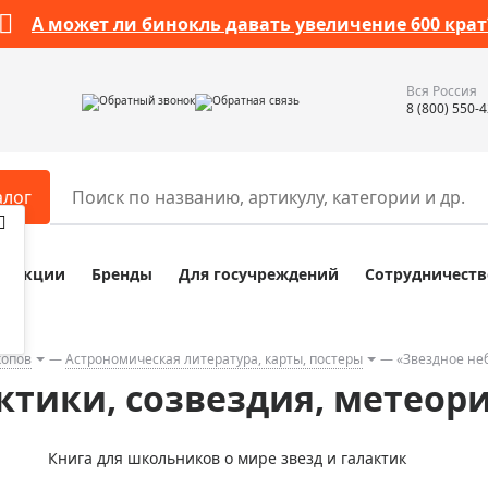
А может ли бинокль давать увеличение 600 крат
Вся Россия
Обратный звонок
Обратная связь
8 (800) 550-
алог
Акции
Бренды
Для госучреждений
Сотрудничеств
ары
Разное
ры для телескопов
Обучающие наборы
ры для микроскопов
Компасы
копов
Астрономическая литература, карты, постеры
«Звездное неб
ктики, созвездия, метеори
ры для зрительных труб
Наборы исследователя Bresser
ры для биноклей
Наборы для химических опыт
Книга для школьников о мире звезд и галактик
ры для луп
Глобусы