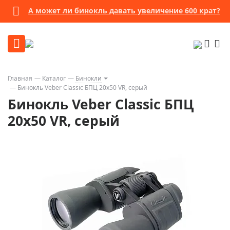
А может ли бинокль давать увеличение 600 крат?
Главная
Каталог
Бинокли
Бинокль Veber Classic БПЦ 20x50 VR, серый
Бинокль Veber Classic БПЦ
20x50 VR, серый