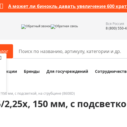
А может ли бинокль давать увеличение 600 крат
Вся Россия
Обратный звонок
Обратная связь
8 (800) 550-
алог
Акции
Бренды
Для госучреждений
Сотрудничеств
ары
Разное
ры для телескопов
Обучающие наборы
ры для микроскопов
Компасы
, 150 мм, с подсветкой, на струбцине (8608D)
5/2,25x, 150 мм, с подсветк
ры для зрительных труб
Наборы исследователя Bresser
ры для биноклей
Наборы для химических опыт
ры для луп
Глобусы