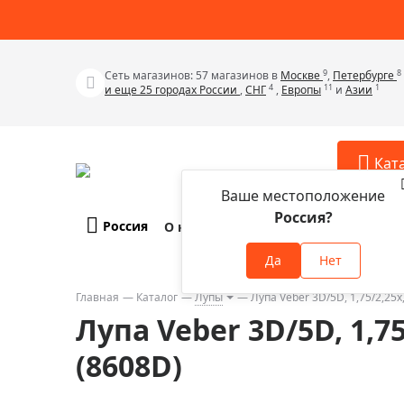
9
8
Сеть магазинов: 57 магазинов в
Москве
,
Петербурге
4
11
1
и еще 25 городах России
,
СНГ
,
Европы
и
Азии
Кат
Ваше местоположение
Россия?
Россия
О компании
Оплата и доставка
Телескопы
Аксессу
Да
Нет
Аксессуа
Микроскопы
Аксессуа
Главная
Каталог
Лупы
Лупа Veber 3D/5D, 1,75/2,25x
Бинокли
Лупа Veber 3D/5D, 1,7
Аксессуа
Зрительные трубы
Аксессуа
(8608D)
Лупы
Аксессуа
Монокуляры