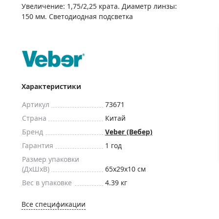
ры для приборов ночного
Глобусы интерактивные
Увеличение: 1,75/2,25 крата. Диаметр линзы:
150 мм. Светодиодная подсветка
Лазерные дальномеры
ажа
Штативы
Сумки, кейсы, чехлы
ажа оптики по специальным
Средства для очистки оптики
ажа выставочных образцов
Трихинеллоскопы
Характеристики
Карты, постеры, литература
Артикул
73671
Фонари
Страна
Китай
Элементы питания, карты па
Бренд
Veber (Вебер)
Фотоловушки
Гарантия
1 год
Экшн-камеры
Размер упаковки
(ДxШxВ)
65x29x10 см
Фотооборудование
Вес в упаковке
4.39 кг
Мерч
Все спецификации