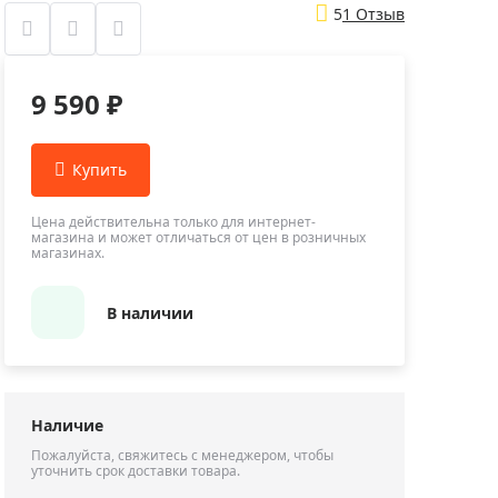
Приборы теплового контроля
5
1 Отзыв
Приборы для обслуживания сетей
Детекторы проводки
9 590 ₽
Влагомеры (датчики влажности)
Лазерные дальномеры
Измерители параметров окружающей
среды
Цена действительна только для интернет-
Термометры кулинарные (термощупы)
магазина и может отличаться от цен в розничных
магазинах.
Видеоэндоскопы
мяти
Курвиметры
В наличии
Тестеры качества воды
Нивелиры оптические
Металлоискатели
Наличие
Теодолиты
Пожалуйста, свяжитесь с менеджером, чтобы
уточнить срок доставки товара.
Прочее