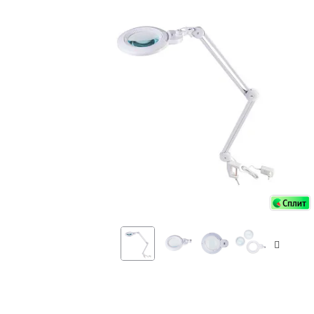
Аксессуа
видения
Приборы ночного видения
Распрод
Тепловизоры
Распрод
Прицелы
ценам
Фотогаджеты
Распрод
Метеостанции, барометры, часы
Discovery (Дискавери)
Оптика для детей Levenhuk LabZZ
Астропланетарии
Подарки
Хиты продаж
Акции