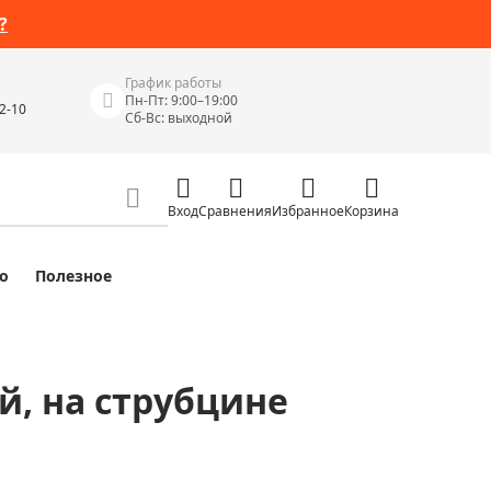
?
График работы
Пн-Пт: 9:00–19:00
42-10
Сб-Вс: выходной
Вход
Сравнения
Избранное
Корзина
о
Полезное
Измерительные инструменты
Измерительные рулетки
Лазерные уровни
ой, на струбцине
 Junior
Цифровые уровни и угломеры
ов
Электроизмерительные приборы
Приборы неразрушающего контроля