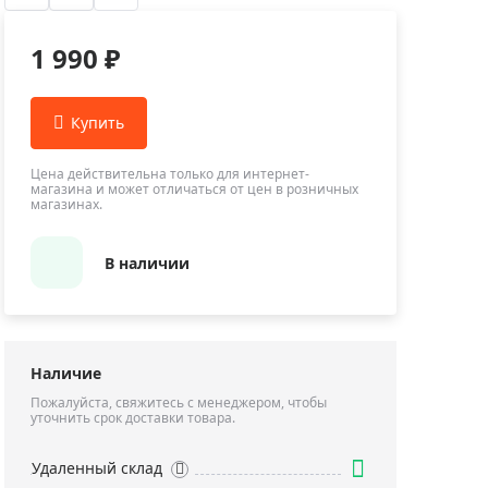
Приборы теплового контроля
Приборы для обслуживания сетей
1 990 ₽
Детекторы проводки
Влагомеры (датчики влажности)
Лазерные дальномеры
Измерители параметров окружающей
Цена действительна только для интернет-
магазина и может отличаться от цен в розничных
среды
магазинах.
Термометры кулинарные (термощупы)
Видеоэндоскопы
В наличии
мяти
Курвиметры
Тестеры качества воды
Нивелиры оптические
Наличие
Металлоискатели
Пожалуйста, свяжитесь с менеджером, чтобы
уточнить срок доставки товара.
Теодолиты
Прочее
Удаленный склад