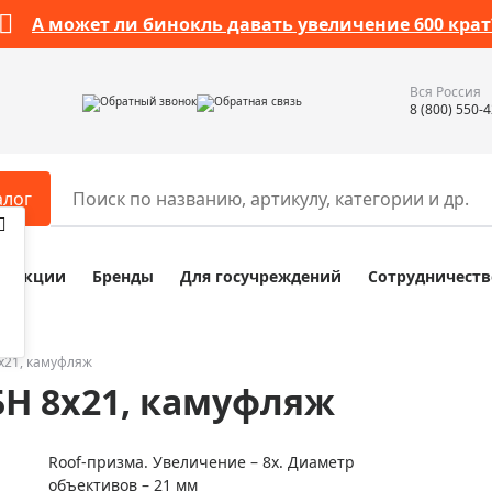
А может ли бинокль давать увеличение 600 крат
Вся Россия
Обратный звонок
Обратная связь
8 (800) 550-
алог
Акции
Бренды
Для госучреждений
Сотрудничеств
ары
Разное
ры для телескопов
Обучающие наборы
ры для микроскопов
Компасы
8х21, камуфляж
БН 8х21, камуфляж
ры для зрительных труб
Наборы исследователя Bresser
ры для биноклей
Наборы для химических опыт
Roof-призма. Увеличение – 8х. Диаметр
ры для луп
Глобусы
объективов – 21 мм