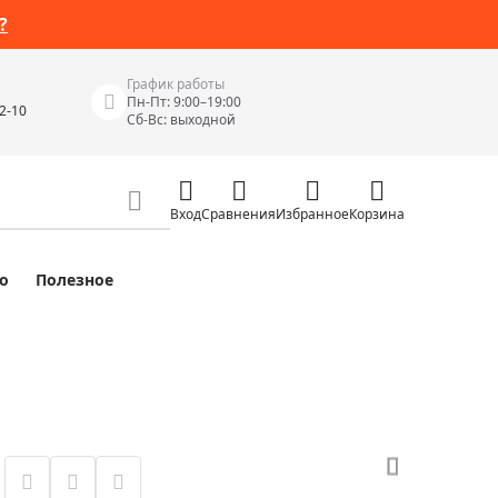
?
График работы
Пн-Пт: 9:00–19:00
42-10
Сб-Вс: выходной
Вход
Сравнения
Избранное
Корзина
о
Полезное
Измерительные инструменты
Измерительные рулетки
Лазерные уровни
 Junior
Цифровые уровни и угломеры
ов
Электроизмерительные приборы
Приборы неразрушающего контроля