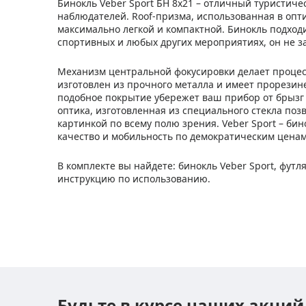
Бинокль Veber Sport БН 8х21 – отличный туристич
наблюдателей. Roof-призма, использованная в опти
максимально легкой и компактной. Бинокль подход
спортивных и любых других мероприятиях, он не за
Механизм центральной фокусировки делает процес
изготовлен из прочного металла и имеет прорезин
подобное покрытие убережет ваш прибор от брызг 
оптика, изготовленная из специального стекла поз
картинкой по всему полю зрения. Veber Sport – би
качество и мобильность по демократическим ценам
В комплекте вы найдете: бинокль Veber Sport, футл
инструкцию по использованию.
Будьте в курсе наших акций