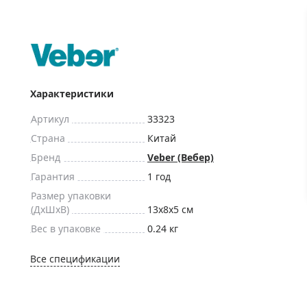
ры для приборов ночного
Глобусы интерактивные
Лазерные дальномеры
ажа
Штативы
Сумки, кейсы, чехлы
ажа оптики по специальным
Средства для очистки оптики
Характеристики
ажа выставочных образцов
Трихинеллоскопы
Артикул
33323
Карты, постеры, литература
Страна
Китай
Фонари
Бренд
Veber (Вебер)
Элементы питания, карты па
Гарантия
1 год
Фотоловушки
Размер упаковки
(ДxШxВ)
13x8x5 см
Экшн-камеры
Вес в упаковке
0.24 кг
Фотооборудование
Мерч
Все спецификации