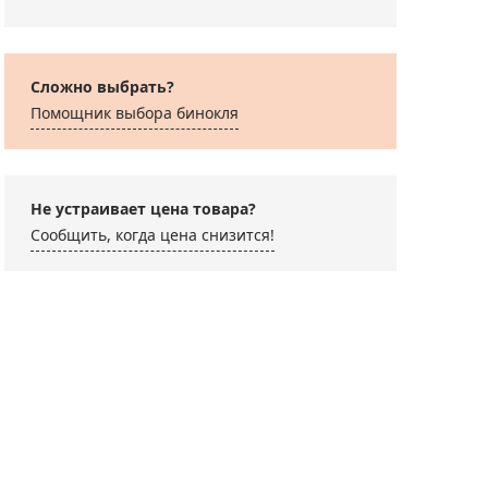
Сложно выбрать?
Помощник выбора бинокля
рмогигрометр
Не устраивает цена товара?
venhuk Wezzer BASE
Сообщить, когда цена снизится!
0
190 ₽