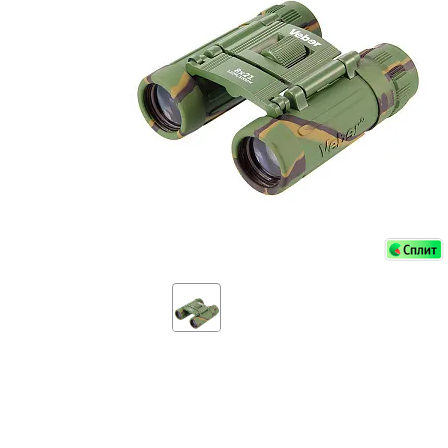
Аксессуа
видения
Приборы ночного видения
Распрод
Тепловизоры
Распрод
Прицелы
ценам
Фотогаджеты
Распрод
Метеостанции, барометры, часы
Discovery (Дискавери)
Оптика для детей Levenhuk LabZZ
Астропланетарии
Подарки
Хиты продаж
Акции