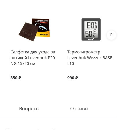
Салфетка для ухода за
Термогигрометр
Те
оптикой Levenhuk P20
Levenhuk Wezzer BASE
Le
NG 15x20 см
L10
L2
350 ₽
990 ₽
1 
Вопросы
Отзывы