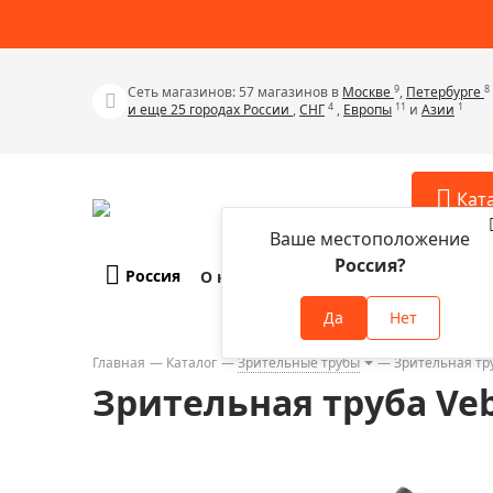
9
8
Сеть магазинов: 57 магазинов в
Москве
,
Петербурге
4
11
1
и еще 25 городах России
,
СНГ
,
Европы
и
Азии
Кат
Ваше местоположение
Россия?
Россия
О компании
Оплата и доставка
Телескопы
Аксессу
Да
Нет
Аксессуа
Микроскопы
Аксессуа
Главная
Каталог
Зрительные трубы
Зрительная тру
Бинокли
Зрительная труба Veb
Аксессуа
Зрительные трубы
Аксессуа
Лупы
Аксессуа
Монокуляры