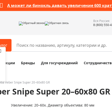
А может ли бинокль давать увеличение 600 крат
Вся Россия
Обратный звонок
Обратная связь
8 (800) 550-
алог
Акции
Бренды
Для госучреждений
Сотрудничеств
ары
Разное
ры для телескопов
Обучающие наборы
ры для микроскопов
Компасы
ба Veber Snipe Super 20–60x80 GR
er Snipe Super 20–60x80 GR
ры для зрительных труб
Наборы исследователя Bresser
ры для биноклей
Наборы для химических опыт
Увеличение: 20–60х. Диаметр объектива: 80 мм
ры для луп
Глобусы