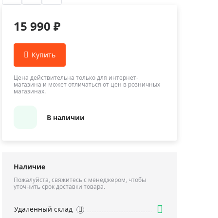
Приборы теплового контроля
Приборы для обслуживания сетей
15 990 ₽
Детекторы проводки
Влагомеры (датчики влажности)
Лазерные дальномеры
Измерители параметров окружающей
Цена действительна только для интернет-
магазина и может отличаться от цен в розничных
среды
магазинах.
Термометры кулинарные (термощупы)
Видеоэндоскопы
В наличии
мяти
Курвиметры
Тестеры качества воды
Нивелиры оптические
Наличие
Металлоискатели
Пожалуйста, свяжитесь с менеджером, чтобы
уточнить срок доставки товара.
Теодолиты
Прочее
Удаленный склад