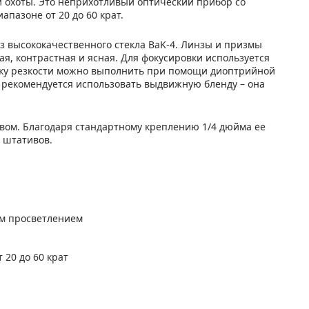
 охоты. Это неприхотливый оптический прибор со
пазоне от 20 до 60 крат.
з высококачественного стекла BaK-4. Линзы и призмы
я, контрастная и ясная. Для фокусировки используется
йку резкости можно выполнить при помощи диоптрийной
 рекомендуется использовать выдвижную бленду – она
вом. Благодаря стандартному креплению 1/4 дюйма ее
 штативов.
ым просветлением
 20 до 60 крат