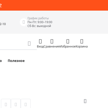
?
График работы
Пн-Пт: 9:00–19:00
42-10
Сб-Вс: выходной
Вход
Сравнения
Избранное
Корзина
о
Полезное
Измерительные инструменты
Измерительные рулетки
Лазерные уровни
 Junior
Цифровые уровни и угломеры
ов
Электроизмерительные приборы
Приборы неразрушающего контроля