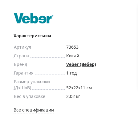
ры для приборов ночного
Глобусы интерактивные
Лазерные дальномеры
ажа
Штативы
Сумки, кейсы, чехлы
ажа оптики по специальным
Характеристики
Средства для очистки оптики
ажа выставочных образцов
Артикул
73653
Трихинеллоскопы
Страна
Китай
Карты, постеры, литература
Бренд
Veber (Вебер)
Фонари
Гарантия
1 год
Элементы питания, карты па
Размер упаковки
Фотоловушки
(ДxШxВ)
52x22x11 см
Вес в упаковке
2.02 кг
Экшн-камеры
Фотооборудование
Все спецификации
Мерч