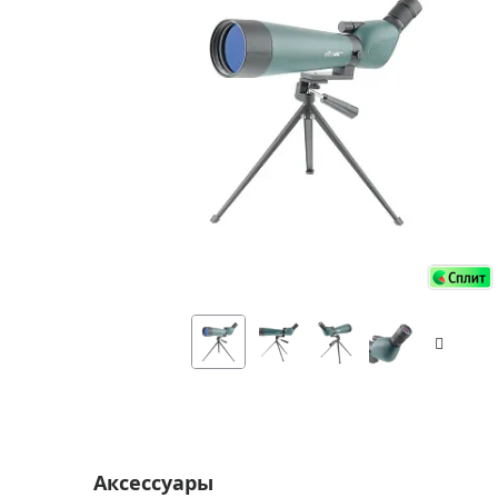
Аксессуа
видения
Приборы ночного видения
Распрод
Тепловизоры
Распрод
Прицелы
ценам
Фотогаджеты
Распрод
Метеостанции, барометры, часы
Discovery (Дискавери)
Оптика для детей Levenhuk LabZZ
Астропланетарии
Подарки
Хиты продаж
Акции
Аксессуары