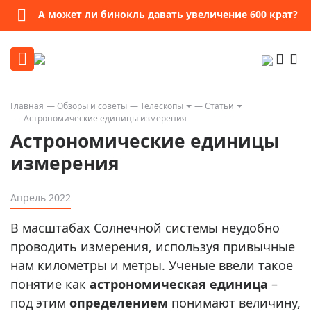
А может ли бинокль давать увеличение 600 крат?
Главная
Обзоры и советы
Телескопы
Статьи
Астрономические единицы измерения
Астрономические единицы
измерения
Апрель 2022
В масштабах Солнечной системы неудобно
проводить измерения, используя привычные
нам километры и метры. Ученые ввели такое
понятие как
астрономическая единица
–
под этим
определением
понимают величину,