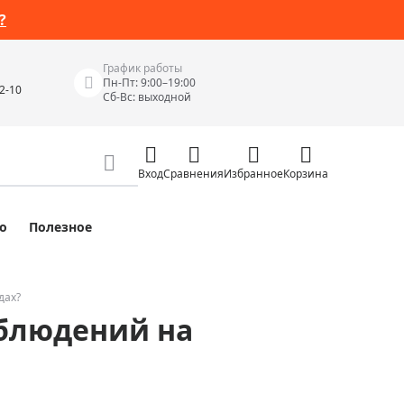
?
График работы
Пн-Пт: 9:00–19:00
42-10
Сб-Вс: выходной
Вход
Сравнения
Избранное
Корзина
о
Полезное
Измерительные инструменты
Измерительные рулетки
Лазерные уровни
дах?
аблюдений на
 Junior
Цифровые уровни и угломеры
ов
Электроизмерительные приборы
Приборы неразрушающего контроля