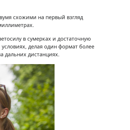
Приборы теплового контроля
Приборы для обслуживания сетей
двумя схожими на первый взгляд
Детекторы проводки
 миллиметрах.
Влагомеры (датчики влажности)
Лазерные дальномеры
етосилу в сумерках и достаточную
 условиях, делая один формат более
Измерители параметров окружающей
среды
на дальних дистанциях.
Термометры кулинарные (термощупы)
Видеоэндоскопы
мяти
Курвиметры
Тестеры качества воды
Нивелиры оптические
Металлоискатели
Теодолиты
Прочее