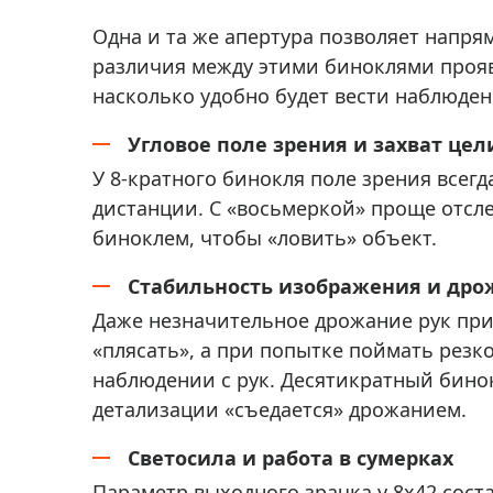
Одна и та же апертура позволяет напря
различия между этими биноклями проявл
насколько удобно будет вести наблюден
Угловое поле зрения и захват цел
У 8-кратного бинокля поле зрения всегд
дистанции. С «восьмеркой» проще отсл
биноклем, чтобы «ловить» объект.
Стабильность изображения и дро
Даже незначительное дрожание рук при
«плясать», а при попытке поймать резк
наблюдении с рук. Десятикратный бинок
детализации «съедается» дрожанием.
Светосила и работа в сумерках
Параметр выходного зрачка у 8x42 состав