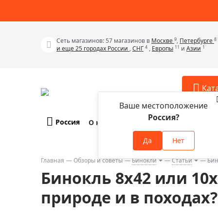
9
8
Сеть магазинов: 57 магазинов в
Москве
,
Петербурге
4
11
1
и еще 25 городах России
,
СНГ
,
Европы
и
Азии
Кат
Ваше местоположение
Россия?
Россия
О компании
Оплата и доставка
Телескопы
Аксессу
Да
Нет
Аксессуа
Микроскопы
Аксессуа
Главная
Обзоры и советы
Бинокли
Статьи
Бин
Бинокли
Бинокль 8x42 или 10
Аксессуа
Зрительные трубы
Аксессуа
природе и в походах?
Лупы
Аксессуа
Монокуляры