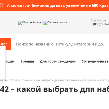
А может ли бинокль давать увеличение 600 крат
Вся Россия
Обратный звонок
Обратная связь
8 (800) 550-
алог
Акции
Бренды
Для госучреждений
Сотрудничеств
ары
Разное
ры для телескопов
Обучающие наборы
ры для микроскопов
Компасы
окль 8x42 или 10x42 – какой выбрать для наблюдений на природе и в похо
x42 – какой выбрать для н
ры для зрительных труб
Наборы исследователя Bresser
ры для биноклей
Наборы для химических опыт
ры для луп
Глобусы