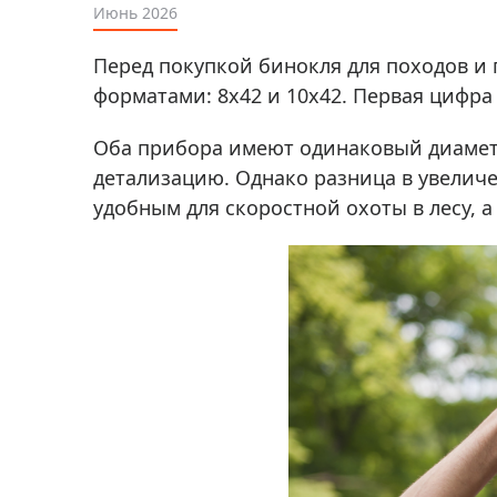
Аксессуа
Июнь 2026
видения
Приборы ночного видения
Перед покупкой бинокля для походов и 
Распрод
Тепловизоры
форматами: 8x42 и 10x42. Первая цифра 
Распрод
Прицелы
ценам
Оба прибора имеют одинаковый диаметр
Фотогаджеты
Распрод
детализацию. Однако разница в увеличе
Метеостанции, барометры, часы
удобным для скоростной охоты в лесу, 
Discovery (Дискавери)
Оптика для детей Levenhuk LabZZ
Астропланетарии
Подарки
Хиты продаж
Акции