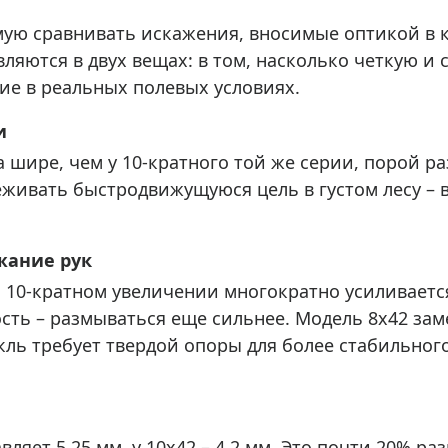
мую сравнивать искажения, вносимые оптикой в 
яются в двух вещах: в том, насколько четкую и 
ие в реальных полевых условиях.
и
а шире, чем у 10-кратного той же серии, порой ра
еживать быстродвижущуюся цель в густом лесу – 
жание рук
 10-кратном увеличении многократно усиливаетс
ость – размываться еще сильнее. Модель 8x42 за
ль требует твердой опоры для более стабильного
ляет 5,25 мм, у 10x42 – 4,2 мм. Это почти 20% ра