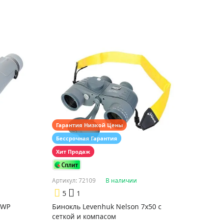
Гарантия Низкой Цены
Бессрочная Гарантия
Хит Продаж
Артикул: 72109
В наличии
5
1
 WP
Бинокль Levenhuk Nelson 7x50 с
сеткой и компасом