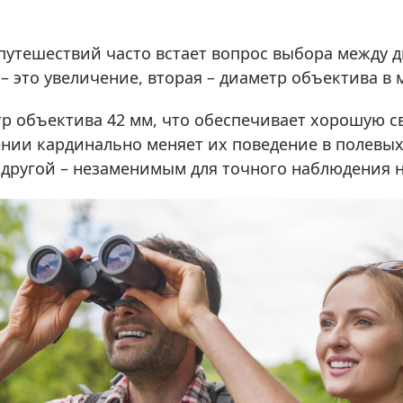
ры для приборов ночного
Глобусы интерактивные
Лазерные дальномеры
путешествий часто встает вопрос выбора между 
ажа
Штативы
– это увеличение, вторая – диаметр объектива в
Сумки, кейсы, чехлы
ажа оптики по специальным
Средства для очистки оптики
 объектива 42 мм, что обеспечивает хорошую св
ажа выставочных образцов
нии кардинально меняет их поведение в полевых
Трихинеллоскопы
а другой – незаменимым для точного наблюдения 
Карты, постеры, литература
Фонари
Элементы питания, карты па
Фотоловушки
Экшн-камеры
Фотооборудование
Мерч