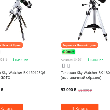
я Низкой Цены
Гарантия Низкой Цены
69816
В наличии
Артикул: 84501
В наличии
п Sky-Watcher BK 15012EQ6
Телескоп Sky-Watcher BK 13
n GOTO
(выставочный образец)
 ₽
53 090 ₽
58 990 ₽