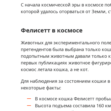
Аксессуа
С начала космической эры в космосе п
видения
Приборы ночного видения
которой удалось оторваться от Земли, 
Распрод
Тепловизоры
Распрод
Прицелы
Фелисетт в космосе
ценам
Фотогаджеты
Распрод
Животных для экспериментального поле
Метеостанции, барометры, часы
претендентов была выбрана только кош
Discovery (Дискавери)
подопытным животным давали только ко
Оптика для детей Levenhuk LabZZ
первых публикациях животное фигуриро
космос летала кошка, а не кот.
Астропланетарии
Подарки
Для наблюдения за состоянием кошки в 
некоторые факты:
Хиты продаж
Акции
В космосе кошка Фелисетт пробыл
Высота подъема составила 160 км