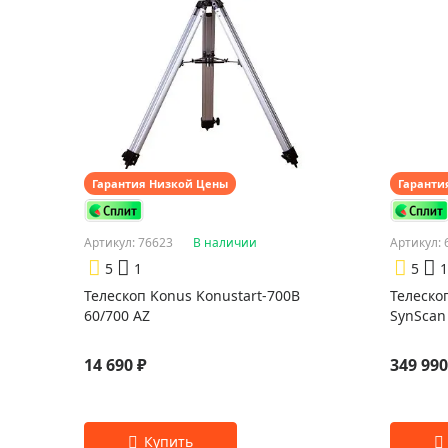
Гарантия Низкой Цены
Гаранти
Артикул: 76623
В наличии
Артикул: 
5
1
5
1
Телескоп Konus Konustart-700B
Телеско
60/700 AZ
SynSca
14 690 ₽
349 990