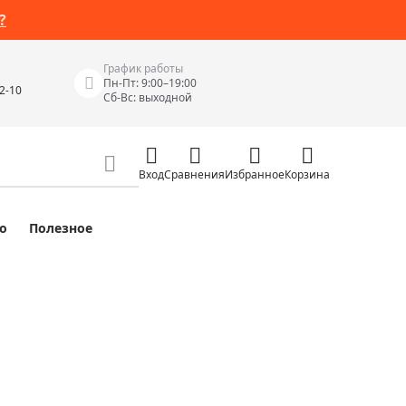
?
График работы
Пн-Пт: 9:00–19:00
42-10
Сб-Вс: выходной
Вход
Сравнения
Избранное
Корзина
о
Полезное
Измерительные инструменты
Измерительные рулетки
Лазерные уровни
 Junior
Цифровые уровни и угломеры
ов
Электроизмерительные приборы
Приборы неразрушающего контроля