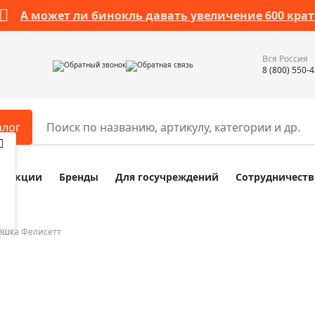
А может ли бинокль давать увеличение 600 крат
Вся Россия
Обратный звонок
Обратная связь
8 (800) 550-
алог
Акции
Бренды
Для госучреждений
Сотрудничеств
ары
Разное
ры для телескопов
Обучающие наборы
ры для микроскопов
Компасы
ошка Фелисетт
ры для зрительных труб
Наборы исследователя Bresser
ры для биноклей
Наборы для химических опыт
ры для луп
Глобусы