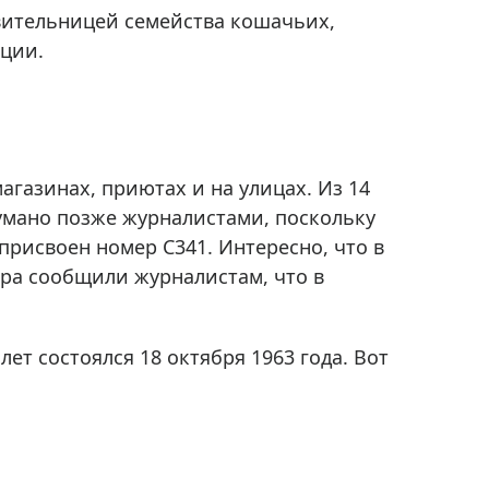
Приборы теплового контроля
вительницей семейства кошачьих,
Приборы для обслуживания сетей
нции.
Детекторы проводки
Влагомеры (датчики влажности)
Лазерные дальномеры
Измерители параметров окружающей
газинах, приютах и на улицах. Из 14
среды
умано позже журналистами, поскольку
Термометры кулинарные (термощупы)
рисвоен номер С341. Интересно, что в
Видеоэндоскопы
ра сообщили журналистам, что в
мяти
Курвиметры
Тестеры качества воды
т состоялся 18 октября 1963 года. Вот
Нивелиры оптические
Металлоискатели
Теодолиты
Прочее