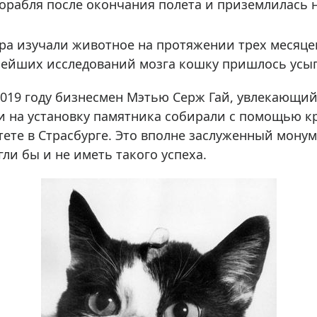
корабля после окончания полета и приземлилась
а изучали животное на протяжении трех месяцев,
ьнейших исследований мозга кошку пришлось усы
 2019 году бизнесмен Мэтью Серж Гай, увлекающи
 на установку памятника собирали с помощью кр
те в Страсбурге. Это вполне заслуженный монуме
ли бы и не иметь такого успеха.