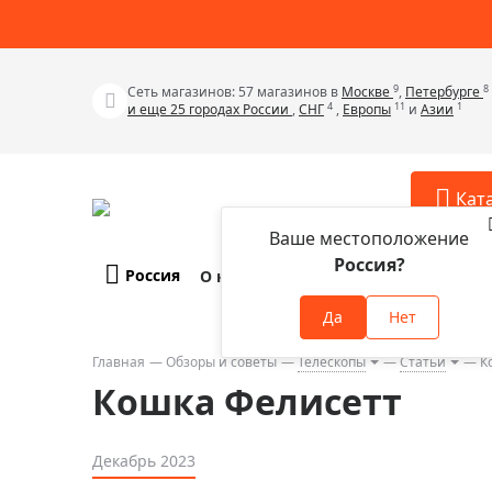
9
8
Сеть магазинов: 57 магазинов в
Москве
,
Петербурге
4
11
1
и еще 25 городах России
,
СНГ
,
Европы
и
Азии
Кат
Ваше местоположение
Россия?
Россия
О компании
Оплата и доставка
Телескопы
Аксессу
Да
Нет
Аксессуа
Микроскопы
Аксессуа
Главная
Обзоры и советы
Телескопы
Статьи
К
Бинокли
Кошка Фелисетт
Аксессуа
Зрительные трубы
Аксессуа
Лупы
Декабрь 2023
Аксессуа
Монокуляры