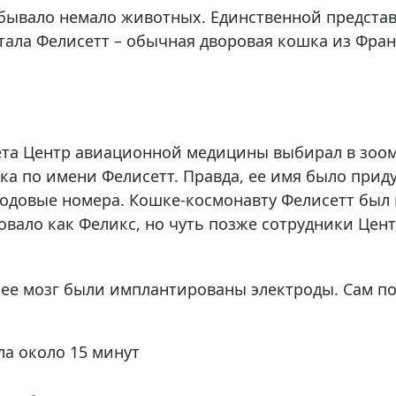
ры для приборов ночного
Глобусы интерактивные
обывало немало животных. Единственной предста
Лазерные дальномеры
стала Фелисетт – обычная дворовая кошка из Фра
ажа
Штативы
Сумки, кейсы, чехлы
ажа оптики по специальным
Средства для очистки оптики
ажа выставочных образцов
Трихинеллоскопы
та Центр авиационной медицины выбирал в зоома
Карты, постеры, литература
ка по имени Фелисетт. Правда, ее имя было прид
Фонари
довые номера. Кошке-космонавту Фелисетт был п
вало как Феликс, но чуть позже сотрудники Цент
Элементы питания, карты па
Фотоловушки
Экшн-камеры
ее мозг были имплантированы электроды. Сам поле
Фотооборудование
Мерч
а около 15 минут