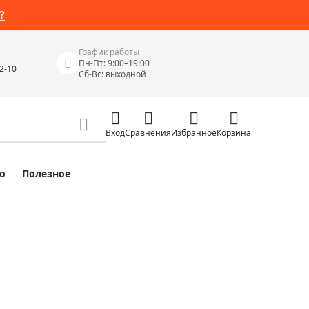
?
График работы
Пн-Пт: 9:00–19:00
42-10
Сб-Вс: выходной
Вход
Сравнения
Избранное
Корзина
о
Полезное
Измерительные инструменты
Измерительные рулетки
Лазерные уровни
 Junior
Цифровые уровни и угломеры
ов
Электроизмерительные приборы
Приборы неразрушающего контроля