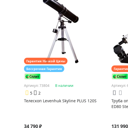
Гарантия Низкой Цены
Бессрочная Гарантия
Гаранти
Артикул: 73804
В наличии
Артикул: 
5
2
Телескоп Levenhuk Skyline PLUS 120S
Труба о
ED80 St
34 790 ₽
131 990