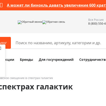
А может ли бинокль давать увеличение 600 крат
Вся Россия
Обратный звонок
Обратная связь
8 (800) 550-
алог
Акции
Бренды
Для госучреждений
Сотрудничеств
ары
Разное
ры для телескопов
Обучающие наборы
ры для микроскопов
Компасы
расное смещение в спектрах галактик
спектрах галактик
ры для зрительных труб
Наборы исследователя Bresser
ры для биноклей
Наборы для химических опыт
ры для луп
Глобусы