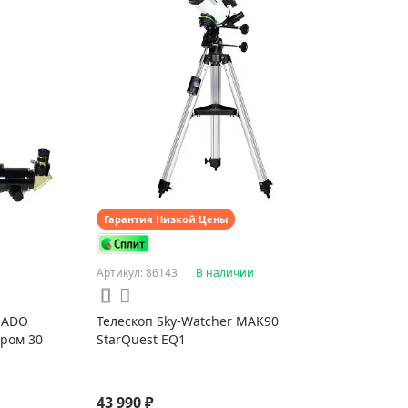
Гарантия Низкой Цены
Артикул: 86143
В наличии
NADO
Телескоп Sky-Watcher MAK90
тром 30
StarQuest EQ1
43 990 ₽