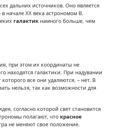
Приборы теплового контроля
сех дальних источников. Оно является
Приборы для обслуживания сетей
в начале XX века астрономом В.
Детекторы проводки
леких
галактик
намного больше, чем
Влагомеры (датчики влажности)
Лазерные дальномеры
Измерители параметров окружающей
среды
Термометры кулинарные (термощупы)
ия, при этом их координаты не
Видеоэндоскопы
ого находятся галактики. При надувании
мяти
Курвиметры
которого все они удаляются, – нет. В
Тестеры качества воды
ать нельзя, так как возможности для
Нивелиры оптические
Металлоискатели
идея, согласно которой свет становится
Теодолиты
строномы полагают, что
красное
Прочее
тра не меняют свое положение.