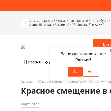
9
8
Сеть магазинов: 57 магазинов в
Москве
,
Петербурге
4
11
1
и еще 25 городах России
,
СНГ
,
Европы
и
Азии
Кат
Ваше местоположение
Россия?
Россия
О компании
Оплата и доставка
Телескопы
Аксессу
Да
Нет
Аксессуа
Микроскопы
Аксессуа
Главная
Обзоры и советы
Телескопы
Статьи
К
Бинокли
Красное смещение в 
Аксессуа
Зрительные трубы
Аксессуа
Лупы
Март 2022
Аксессуа
Монокуляры