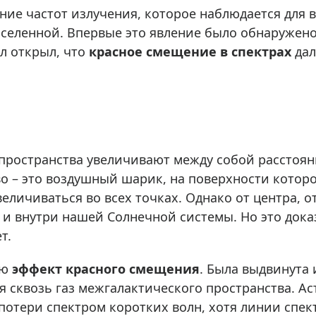
ры для приборов ночного
Глобусы интерактивные
ие частот излучения, которое наблюдается для в
Лазерные дальномеры
селенной. Впервые это явление было обнаружено 
ажа
Штативы
бл открыл, что
красное смещение в спектрах
да
Сумки, кейсы, чехлы
ажа оптики по специальным
Средства для очистки оптики
ажа выставочных образцов
Трихинеллоскопы
Карты, постеры, литература
Фонари
пространства увеличивают между собой расстоян
во – это воздушный шарик, на поверхности котор
Элементы питания, карты па
личиваться во всех точках. Однако от центра, от 
Фотоловушки
и внутри нашей Солнечной системы. Но это доказ
Экшн-камеры
т.
Фотооборудование
Мерч
ию
эффект красного смещения
. Была выдвинута 
 сквозь газ межгалактического пространства. А
потери спектром коротких волн, хотя линии спек