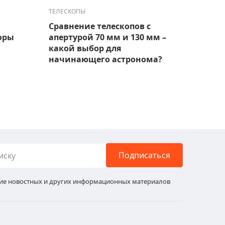
ТЕЛЕСКОПЫ
ТЕЛЕС
Сравнение телескопов с
Лучш
оры
апертурой 70 мм и 130 мм –
набл
какой выбор для
модел
начинающего астронома?
Подписаться
ние новостных и других информационных материалов