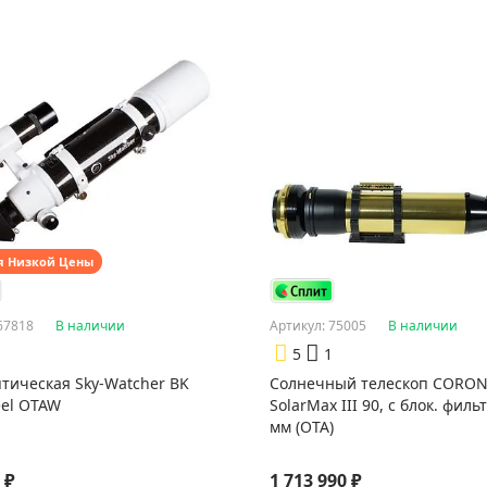
я Низкой Цены
67818
В наличии
Артикул: 75005
В наличии
5
1
птическая Sky-Watcher BK
Солнечный телескоп CORO
eel OTAW
SolarMax III 90, с блок. филь
мм (OTA)
 ₽
1 713 990 ₽