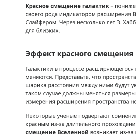
Аксессуа
Красное смещение галактик
– понижен
видения
Приборы ночного видения
своего рода индикатором расширения В
Распрод
Тепловизоры
Слайфером. Через несколько лет Э. Хаб
для близких.
Распрод
Прицелы
ценам
Фотогаджеты
Распрод
Эффект красного смещения
Метеостанции, барометры, часы
Discovery (Дискавери)
Галактики в процессе расширяющегося 
Оптика для детей Levenhuk LabZZ
меняются. Представьте, что пространст
шарика расстояния между ними будут уве
Астропланетарии
таком случае должны меняться размеры 
Подарки
измерения расширения пространства не
Хиты продаж
Некоторые ученые подвергают сомнен
Акции
красным из-за длительного прохождения
смещение Вселенной
возникает из-за 