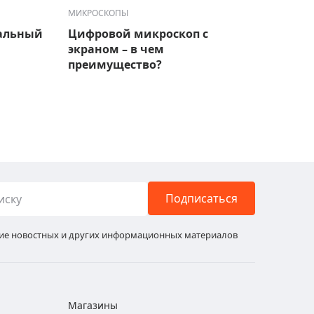
МИКРОСКОПЫ
МИКРО
альный
Цифровой микроскоп с
Микр
экраном – в чем
это?
преимущество?
Подписаться
ние новостных и других информационных материалов
Магазины