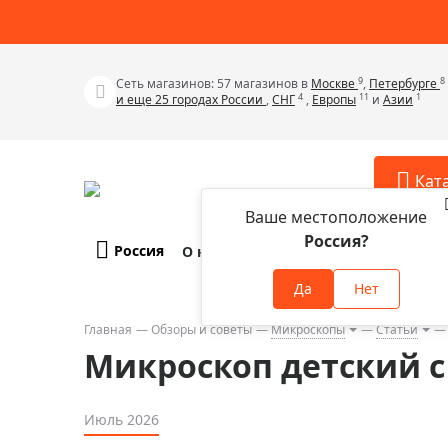
9
8
Сеть магазинов: 57 магазинов в
Москве
,
Петербурге
4
11
1
и еще 25 городах России
,
СНГ
,
Европы
и
Азии
Кат
Ваше местоположение
Россия?
Россия
О компании
Оплата и доставка
Телескопы
Аксессу
Да
Нет
Аксессуа
Микроскопы
Аксессуа
Главная
Обзоры и советы
Микроскопы
Статьи
Бинокли
Микроскоп детский 
Аксессуа
Зрительные трубы
Аксессуа
Лупы
Июль 2026
Аксессуа
Монокуляры