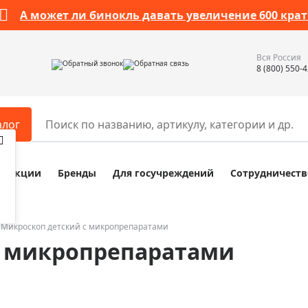
А может ли бинокль давать увеличение 600 крат
Вся Россия
Обратный звонок
Обратная связь
8 (800) 550-
алог
Акции
Бренды
Для госучреждений
Сотрудничеств
ары
Разное
ры для телескопов
Обучающие наборы
ры для микроскопов
Компасы
Микроскоп детский с микропрепаратами
с микропрепаратами
ры для зрительных труб
Наборы исследователя Bresser
ры для биноклей
Наборы для химических опыт
ры для луп
Глобусы