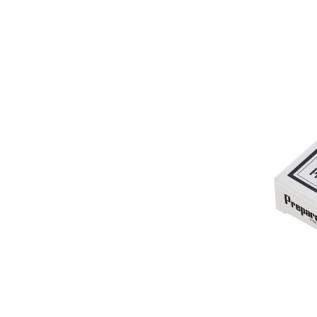
Аксессуа
видения
Приборы ночного видения
Распрод
Тепловизоры
Распрод
Прицелы
ценам
Фотогаджеты
Распрод
Метеостанции, барометры, часы
Discovery (Дискавери)
Оптика для детей Levenhuk LabZZ
Астропланетарии
Подарки
Хиты продаж
Акции