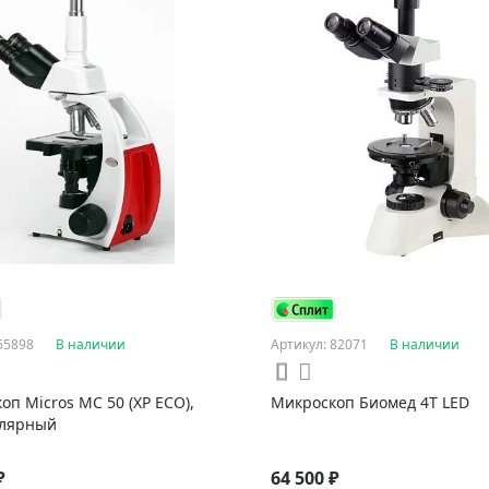
55898
В наличии
Артикул: 82071
В наличии
оп Micros МС 50 (XP ECO),
Микроскоп Биомед 4Т LED
улярный
₽
64 500 ₽