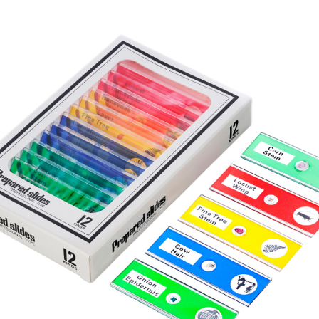
ры для приборов ночного
Глобусы интерактивные
Лазерные дальномеры
ажа
Штативы
Сумки, кейсы, чехлы
ажа оптики по специальным
Средства для очистки оптики
ажа выставочных образцов
Трихинеллоскопы
Карты, постеры, литература
Фонари
Элементы питания, карты па
Фотоловушки
Экшн-камеры
Фотооборудование
Мерч