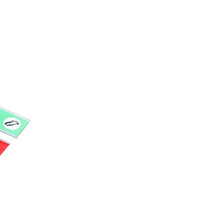
Приборы теплового контроля
Приборы для обслуживания сетей
Детекторы проводки
Влагомеры (датчики влажности)
Лазерные дальномеры
Измерители параметров окружающей
среды
Термометры кулинарные (термощупы)
Видеоэндоскопы
мяти
Курвиметры
Тестеры качества воды
Нивелиры оптические
Металлоискатели
Теодолиты
Прочее