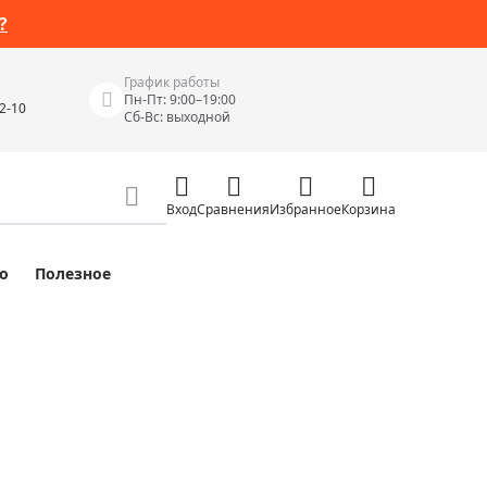
?
График работы
Пн-Пт: 9:00–19:00
42-10
Сб-Вс: выходной
Вход
Сравнения
Избранное
Корзина
о
Полезное
Измерительные инструменты
Измерительные рулетки
Лазерные уровни
 Junior
Цифровые уровни и угломеры
ов
Электроизмерительные приборы
Приборы неразрушающего контроля