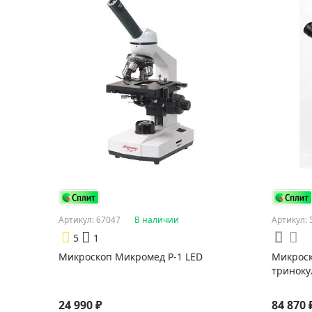
Артикул: 67047
В наличии
Артикул: 
5
1
Микроскоп Микромед Р-1 LED
Микроск
тринок
24 990 ₽
84 870 