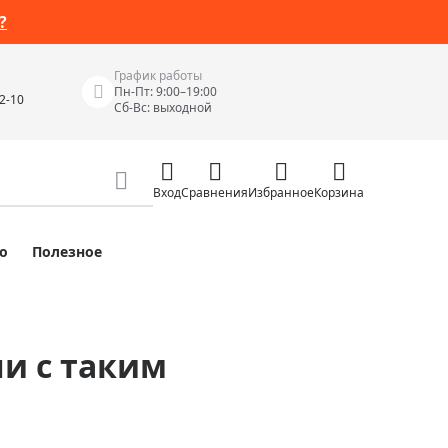
?
График работы
Пн-Пт: 9:00–19:00
42-10
Сб-Вс: выходной
Вход
Сравнения
Избранное
Корзина
о
Полезное
Измерительные инструменты
Измерительные рулетки
Лазерные уровни
ли с таким
 Junior
Цифровые уровни и угломеры
ов
Электроизмерительные приборы
Приборы неразрушающего контроля