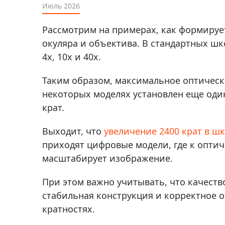
Аксессуа
Июль 2026
видения
Приборы ночного видения
Рассмотрим на примерах, как формируе
Распрод
Тепловизоры
окуляра и объектива. В стандартных шк
Распрод
Прицелы
4x, 10x и 40x.
ценам
Фотогаджеты
Распрод
Таким образом, максимальное оптическо
Метеостанции, барометры, часы
некоторых моделях установлен еще один
крат.
Discovery (Дискавери)
Оптика для детей Levenhuk LabZZ
Выходит, что
увеличение 2400 крат в ш
Астропланетарии
приходят цифровые модели, где к опти
масштабирует изображение.
Подарки
Хиты продаж
При этом важно учитывать, что качеств
стабильная конструкция и корректное 
Акции
кратностях.