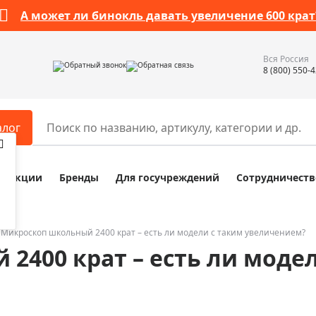
А может ли бинокль давать увеличение 600 крат
Вся Россия
Обратный звонок
Обратная связь
8 (800) 550-
алог
Акции
Бренды
Для госучреждений
Сотрудничеств
ары
Разное
ры для телескопов
Обучающие наборы
ры для микроскопов
Компасы
Микроскоп школьный 2400 крат – есть ли модели с таким увеличением?
2400 крат – есть ли моде
ры для зрительных труб
Наборы исследователя Bresser
ры для биноклей
Наборы для химических опыт
ры для луп
Глобусы