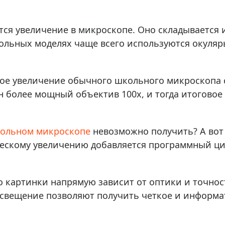
ры для приборов ночного
Глобусы интерактивные
Лазерные дальномеры
тся увеличение в микроскопе. Оно складывается 
ажа
Штативы
ольных моделях чаще всего используются окуляры
Сумки, кейсы, чехлы
ажа оптики по специальным
Средства для очистки оптики
ажа выставочных образцов
е увеличение обычного школьного микроскопа сост
Трихинеллоскопы
 более мощный объектив 100x, и тогда итоговое у
Карты, постеры, литература
Фонари
Элементы питания, карты па
кольном микроскопе
невозможно получить? А вот 
Фотоловушки
ческому увеличению добавляется программный ц
Экшн-камеры
Фотооборудование
о картинки напрямую зависит от оптики и точнос
Мерч
освещение позволяют получить четкое и информ