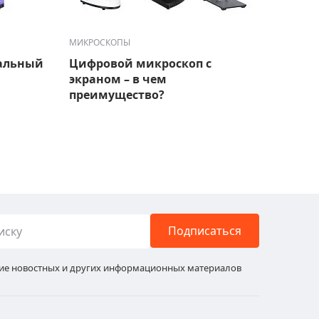
МИКРОСКОПЫ
МИКРО
альный
Цифровой микроскоп с
Микр
экраном – в чем
это?
преимущество?
Подписаться
ние новостных и других информационных материалов