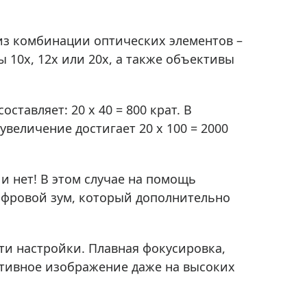
Приборы теплового контроля
Приборы для обслуживания сетей
из комбинации оптических элементов –
Детекторы проводки
 10x, 12x или 20x, а также объективы
Влагомеры (датчики влажности)
Лазерные дальномеры
авляет: 20 x 40 = 800 крат. В
Измерители параметров окружающей
среды
величение достигает 20 x 100 = 2000
Термометры кулинарные (термощупы)
Видеоэндоскопы
мяти
и нет! В этом случае на помощь
Курвиметры
ифровой зум, который дополнительно
Тестеры качества воды
Нивелиры оптические
ти настройки. Плавная фокусировка,
Металлоискатели
ативное изображение даже на высоких
Теодолиты
Прочее