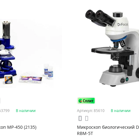
53799
В наличии
Артикул: 85610
В наличии
оп MP-450 (2135)
Микроскоп биологический Dr
RBM-5T