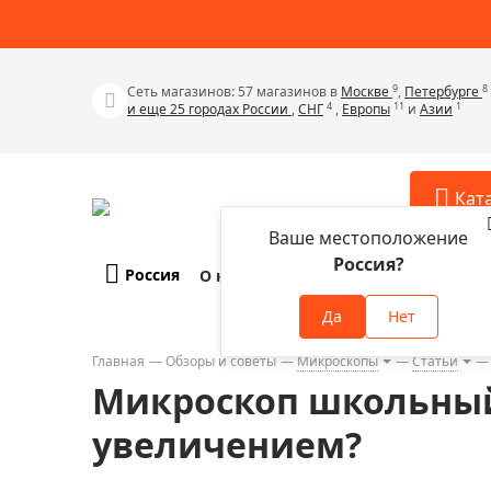
9
8
Сеть магазинов: 57 магазинов в
Москве
,
Петербурге
4
11
1
и еще 25 городах России
,
СНГ
,
Европы
и
Азии
Кат
Ваше местоположение
Россия?
Россия
О компании
Оплата и доставка
Телескопы
Аксессу
Да
Нет
Аксессуа
Микроскопы
Аксессуа
Главная
Обзоры и советы
Микроскопы
Статьи
Бинокли
Микроскоп школьный 
Аксессуа
Зрительные трубы
Аксессуа
увеличением?
Лупы
Аксессуа
Монокуляры