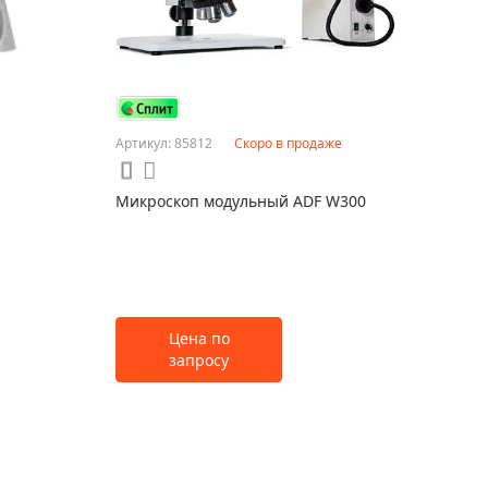
Артикул: 85812
Скоро в продаже
Микроскоп модульный ADF W300
Цена по
запросу