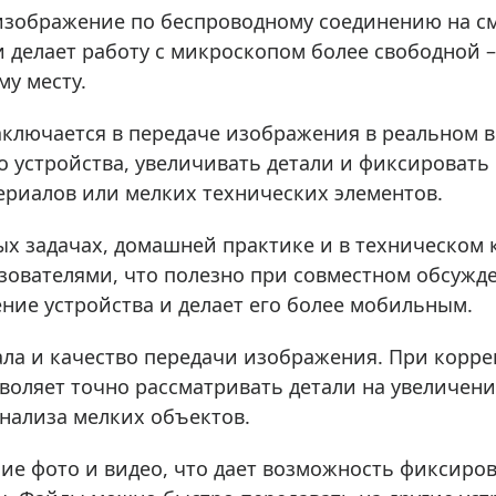
ры для приборов ночного
Глобусы интерактивные
 изображение по беспроводному соединению на с
Лазерные дальномеры
 делает работу с микроскопом более свободной 
ажа
Штативы
му месту.
Сумки, кейсы, чехлы
ажа оптики по специальным
аключается в передаче изображения в реальном 
Средства для очистки оптики
о устройства, увеличивать детали и фиксировать
ажа выставочных образцов
Трихинеллоскопы
ериалов или мелких технических элементов.
Карты, постеры, литература
х задачах, домашней практике и в техническом 
Фонари
зователями, что полезно при совместном обсужде
Элементы питания, карты па
ние устройства и делает его более мобильным.
Фотоловушки
Экшн-камеры
ала и качество передачи изображения. При корре
Фотооборудование
озволяет точно рассматривать детали на увеличен
нализа мелких объектов.
Мерч
е фото и видео, что дает возможность фиксирова