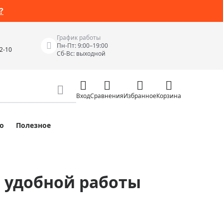
?
График работы
Пн-Пт: 9:00–19:00
42-10
Сб-Вс: выходной
Вход
Сравнения
Избранное
Корзина
о
Полезное
Измерительные инструменты
Измерительные рулетки
Лазерные уровни
я удобной работы
 Junior
Цифровые уровни и угломеры
ов
Электроизмерительные приборы
Приборы неразрушающего контроля