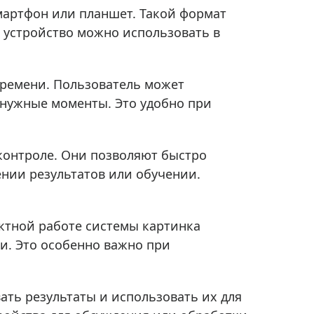
Приборы теплового контроля
мартфон или планшет. Такой формат
Приборы для обслуживания сетей
– устройство можно использовать в
Детекторы проводки
Влагомеры (датчики влажности)
времени. Пользователь может
Лазерные дальномеры
 нужные моменты. Это удобно при
Измерители параметров окружающей
среды
Термометры кулинарные (термощупы)
контроле. Они позволяют быстро
Видеоэндоскопы
нии результатов или обучении.
мяти
Курвиметры
Тестеры качества воды
ктной работе системы картинка
Нивелиры оптические
ии. Это особенно важно при
Металлоискатели
Теодолиты
ть результаты и использовать их для
Прочее