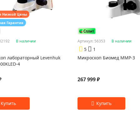
я Низкой Цены
ная Гарантия
82192
В наличии
Артикул: 56353
В наличии
5
1
оп лабораторный Levenhuk
Микроскоп Биомед ММР-3
00KLED-4
₽
267 999 ₽