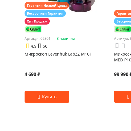
Гарантия Низкой Цены
Бессрочная Гарантия
Гаранти
Хит Продаж
Бессроч
Артикул: 69301
В наличии
Артикул: 
4.9
66
Микроскоп Levenhuk LabZZ M101
Микроск
MED P10
4 690 ₽
99 990 
Цвет:
Лазурь