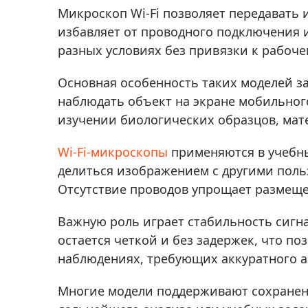
Аксессуа
Микроскоп Wi-Fi позволяет передавать
видения
Приборы ночного видения
избавляет от проводного подключения и
Распрод
Тепловизоры
разных условиях без привязки к рабоче
Распрод
Прицелы
Основная особенность таких моделей з
ценам
Фотогаджеты
наблюдать объект на экране мобильног
Распрод
изучении биологических образцов, мат
Метеостанции, барометры, часы
Discovery (Дискавери)
Wi-Fi-микроскопы
применяются в учебны
делиться изображением с другими поль
Оптика для детей Levenhuk LabZZ
Отсутствие проводов упрощает размеще
Астропланетарии
Важную роль играет стабильность сигн
Подарки
остается четкой и без задержек, что п
Хиты продаж
наблюдениях, требующих аккуратного а
Акции
Многие модели поддерживают сохранени