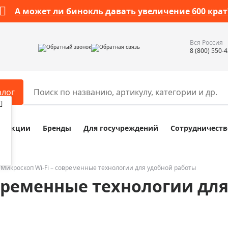
А может ли бинокль давать увеличение 600 крат
Вся Россия
Обратный звонок
Обратная связь
8 (800) 550-
алог
Акции
Бренды
Для госучреждений
Сотрудничеств
ары
Разное
ры для телескопов
Обучающие наборы
ры для микроскопов
Компасы
Микроскоп Wi-Fi – современные технологии для удобной работы
овременные технологии дл
ры для зрительных труб
Наборы исследователя Bresser
ры для биноклей
Наборы для химических опыт
ры для луп
Глобусы