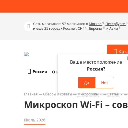
9
8
Сеть магазинов: 57 магазинов в
Москве
,
Петербурге
4
11
1
и еще 25 городах России
,
СНГ
,
Европы
и
Азии
Кат
Ваше местоположение
Россия?
Россия
О компании
Оплата и доставка
Телескопы
Аксессу
Да
Нет
Аксессуа
Микроскопы
Аксессуа
Главная
Обзоры и советы
Микроскопы
Статьи
Бинокли
Микроскоп Wi-Fi – с
Аксессуа
Зрительные трубы
Аксессуа
Лупы
Июль 2026
Аксессуа
Монокуляры