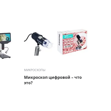
МИКРОСКОПЫ
МИКРО
Микроскоп цифровой – что
Микр
это?
или н