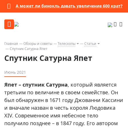
А может ли бинокль давать увеличение 600 крат?
Главная
Обзоры и советы
Телескопы
Статьи
Спутник Сатурна Япет
Спутник Сатурна Япет
Июнь 2021
Япет – спутник Сатурна
, который является
третьим по величине в своем семействе. Он
был обнаружен в 1671 году Джованни Кассини
и вначале назван в честь короля Людовика
XIV. Современное имя небесное тело
получило позднее – в 1847 году. Его автором