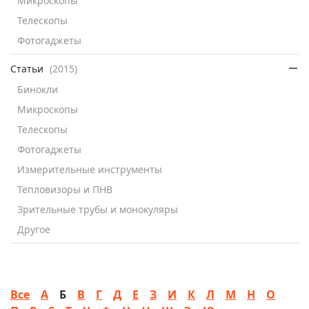
Микроскопы
Телескопы
Фотогаджеты
Статьи
(2015)
Бинокли
Микроскопы
Телескопы
Фотогаджеты
Измерительные инструменты
Тепловизоры и ПНВ
Зрительные трубы и монокуляры
Другое
Все
А
Б
В
Г
Д
Е
З
И
К
Л
М
Н
О