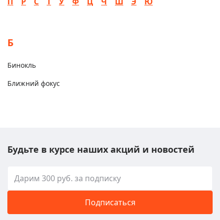
П
Р
С
Т
У
Ф
Ц
Ч
Ш
Э
Ю
Б
Бинокль
Ближний фокус
Будьте в курсе наших акций и новостей
Подписаться