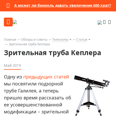
А может ли бинокль давать увеличение 600 крат?
Главная
Обзоры и советы
Телескопы
Статьи
Зрительная труба Кеплера
Зрительная труба Кеплера
Май 2019
Одну из
предыдущих статей
мы посвятили подзорной
трубе Галилея, а теперь
пришло время рассказать об
ее усовершенствованной
модификации – зрительной