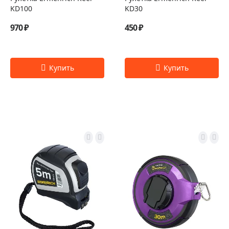
KD100
KD30
970 ₽
450 ₽