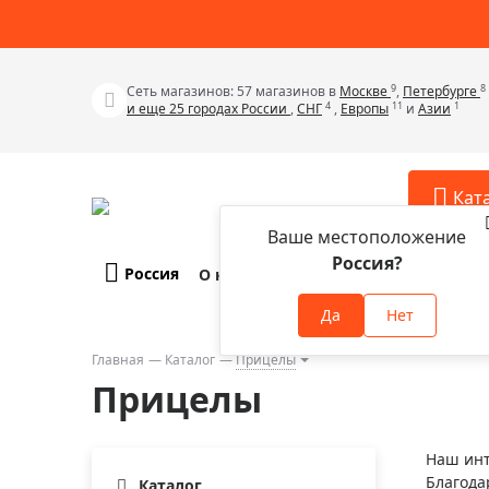
9
8
Сеть магазинов: 57 магазинов в
Москве
,
Петербурге
4
11
1
и еще 25 городах России
,
СНГ
,
Европы
и
Азии
Кат
Ваше местоположение
Россия?
Россия
О компании
Оплата и доставка
Телескопы
Аксессу
Да
Нет
Аксессуа
Микроскопы
Аксессуа
Главная
Каталог
Прицелы
Бинокли
Прицелы
Аксессуа
Зрительные трубы
Аксессуа
Лупы
Наш инт
Аксессуа
Благода
Монокуляры
Каталог