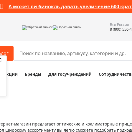
А может ли бинокль давать увеличение 600 крат
Вся Россия
Обратный звонок
Обратная связь
8 (800) 550-
алог
Акции
Бренды
Для госучреждений
Сотрудничеств
ары
Разное
ры для телескопов
Обучающие наборы
ры для микроскопов
Компасы
ры для зрительных труб
Наборы исследователя Bresser
ры для биноклей
Наборы для химических опыт
ернет-магазин предлагает оптические и коллиматорные прицел
ры для луп
Глобусы
ря широкому ассортименту вы легко сможете подобрать подхо