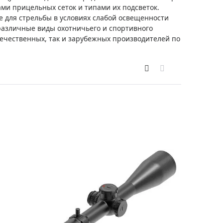
Приборы теплового контроля
и прицельных сеток и типами их подсветок.
 для стрельбы в условиях слабой освещенности
Приборы для обслуживания сетей
 различные виды охотничьего и спортивного
Детекторы проводки
течественных, так и зарубежных производителей по
Влагомеры (датчики влажности)
Лазерные дальномеры
Измерители параметров окружающей
среды
Термометры кулинарные (термощупы)
Видеоэндоскопы
мяти
Курвиметры
Тестеры качества воды
Нивелиры оптические
Металлоискатели
Теодолиты
Прочее