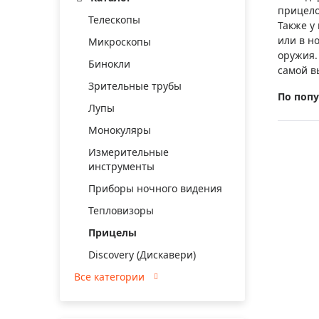
Аксессуа
прицело
видения
Телескопы
Приборы ночного видения
Также у
или в н
Микроскопы
Распрод
Тепловизоры
оружия.
Бинокли
Распрод
самой в
Прицелы
ценам
Зрительные трубы
По поп
Фотогаджеты
Распрод
Лупы
Метеостанции, барометры, часы
Монокуляры
Discovery (Дискавери)
Измерительные
инструменты
Оптика для детей Levenhuk LabZZ
Приборы ночного видения
Астропланетарии
Тепловизоры
Подарки
Прицелы
Хиты продаж
Discovery (Дискавери)
Все категории
Акции