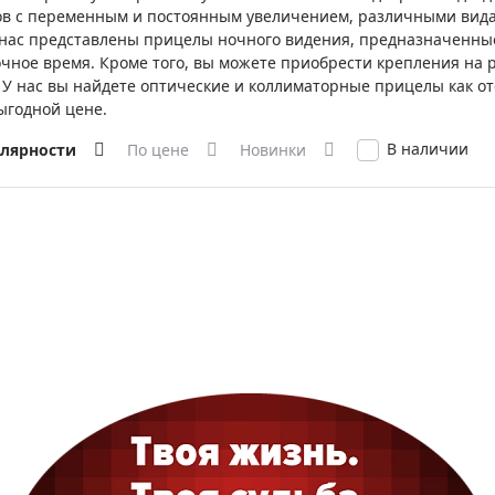
ры для приборов ночного
Глобусы интерактивные
в с переменным и постоянным увеличением, различными видам
 нас представлены прицелы ночного видения, предназначенные
Лазерные дальномеры
очное время. Кроме того, вы можете приобрести крепления на
ажа
Штативы
 У нас вы найдете оптические и коллиматорные прицелы как о
Сумки, кейсы, чехлы
ажа оптики по специальным
ыгодной цене.
Средства для очистки оптики
В наличии
улярности
По цене
Новинки
ажа выставочных образцов
Трихинеллоскопы
Карты, постеры, литература
Фонари
Элементы питания, карты па
Фотоловушки
Экшн-камеры
Фотооборудование
Мерч