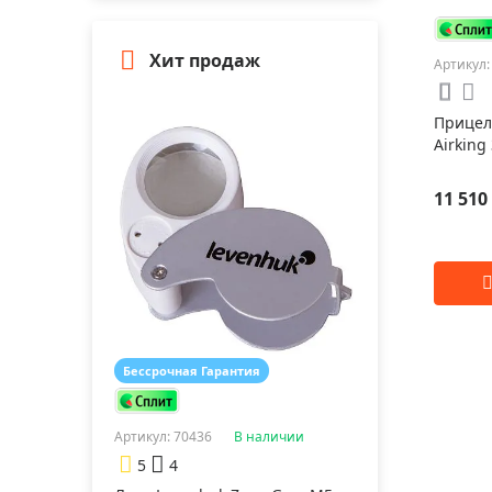
Хит продаж
Артикул:
Прицел 
Airking
11 510
Бессрочная Гарантия
Артикул: 70436
В наличии
5
4