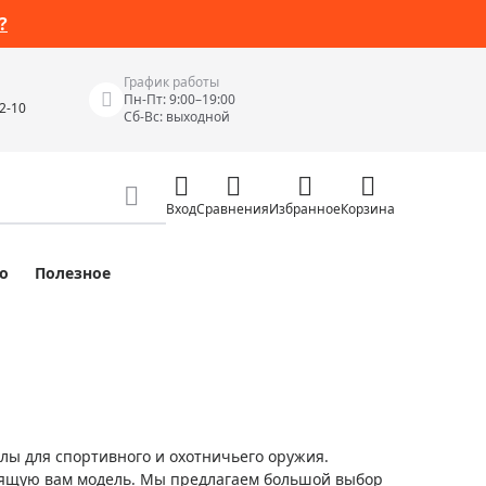
?
График работы
Пн-Пт: 9:00–19:00
42-10
Сб-Вс: выходной
Вход
Сравнения
Избранное
Корзина
о
Полезное
Измерительные инструменты
Измерительные рулетки
Лазерные уровни
 Junior
Цифровые уровни и угломеры
ов
Электроизмерительные приборы
ы для спортивного и охотничьего оружия.
Приборы неразрушающего контроля
дящую вам модель. Мы предлагаем большой выбор