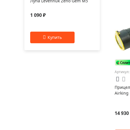
Лупа Levenhuk Zeno Gem M5
1 090 ₽
Артикул:
Прицел 
Airking
14 930