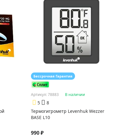
Бессрочная Гарантия
Артикул: 78883
В наличии
5
8
ой
Термогигрометр Levenhuk Wezzer
BASE L10
990 ₽