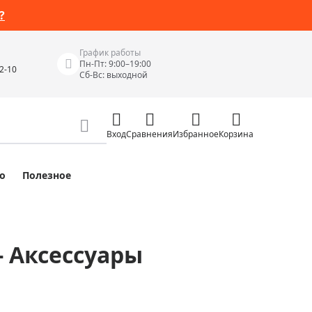
?
График работы
Пн-Пт: 9:00–19:00
42-10
Сб-Вс: выходной
Вход
Сравнения
Избранное
Корзина
о
Полезное
Измерительные инструменты
Измерительные рулетки
Лазерные уровни
- Аксессуары
 Junior
Цифровые уровни и угломеры
ов
Электроизмерительные приборы
Приборы неразрушающего контроля