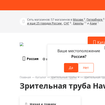
9
8
Сеть магазинов: 57 магазинов в
Москве
,
Петербурге
4
11
1
и еще 25 городах России
,
СНГ
,
Европы
и
Азии
Кат
Ваше местоположение
Россия?
Россия
О компании
Оплата и доставка
Телескопы
Аксессу
Да
Нет
Аксессуа
Микроскопы
Аксессуа
Главная
Каталог
Зрительные трубы
Зрительная тр
Бинокли
Зрительная труба Haw
Аксессуа
Зрительные трубы
Аксессуа
Лупы
Аксессуа
Монокуляры
Назад к товару