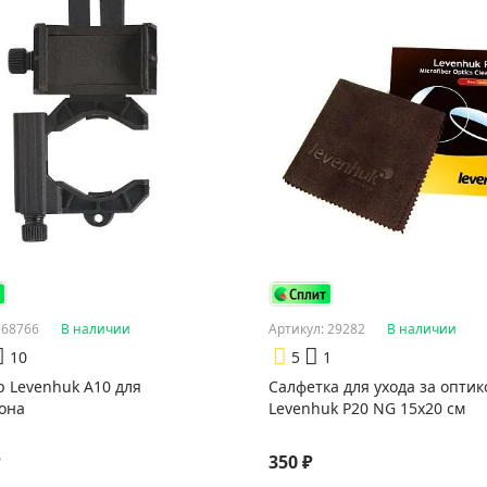
 68766
В наличии
Артикул: 29282
В наличии
10
5
1
р Levenhuk A10 для
Салфетка для ухода за оптик
она
Levenhuk P20 NG 15x20 см
₽
350 ₽