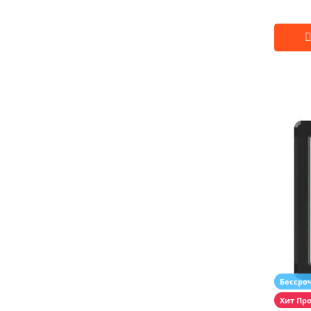
Бессро
Хит Пр