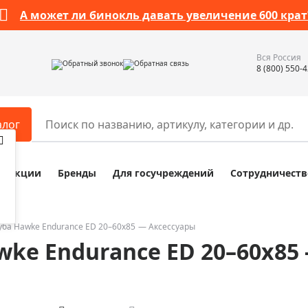
А может ли бинокль давать увеличение 600 крат
Вся Россия
Обратный звонок
Обратная связь
8 (800) 550-
алог
Акции
Бренды
Для госучреждений
Сотрудничеств
ары
Разное
ры для телескопов
Обучающие наборы
ры для микроскопов
Компасы
уба Hawke Endurance ED 20–60x85
Аксессуары
ke Endurance ED 20–60x85 
ры для зрительных труб
Наборы исследователя Bresser
ры для биноклей
Наборы для химических опыт
ры для луп
Глобусы