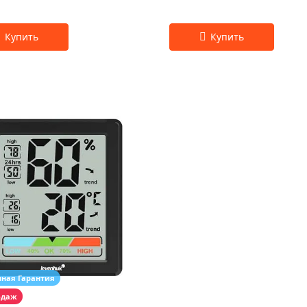
чная Гарантия
одаж