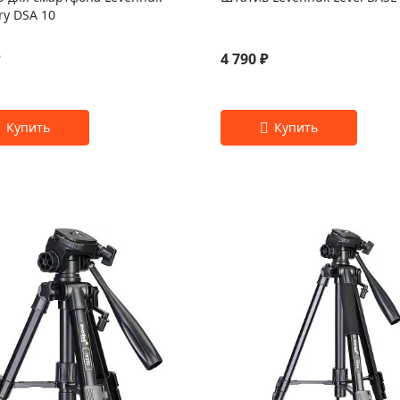
ry DSA 10
₽
4 790 ₽