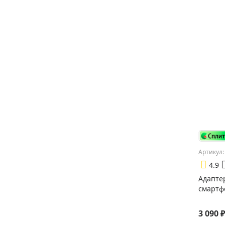
Артикул:
4.9
Адапте
смартф
3 090 