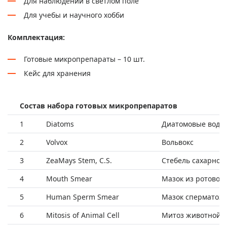
Для наблюдений в светлом поле
Для учебы и научного хобби
Комплектация:
Готовые микропрепараты – 10 шт.
Кейс для хранения
Состав набора готовых микропрепаратов
1
Diatoms
Диатомовые водо
2
Volvox
Вольвокс
3
ZeaMays Stem, C.S.
Стебель сахарной
4
Mouth Smear
Мазок из ротовой
5
Human Sperm Smear
Мазок сперматозо
6
Mitosis of Animal Cell
Митоз животной к